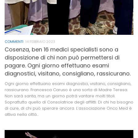
COMMENTI
14 FEBBRAIO 2023
Cosenza, ben 16 medici specialisti sono a
disposizione di chi non può permettersi di
pagare. Ogni giorno effettuano esami
diagnostici, visitano, consigliano, rassicurano.
Ogni giorno effettuano esami diagnostici, visitano, consigliano,
rassicurano. Francesca Caruso è una sorta di Madre Teresa.
Non sarà santa, ma un giorno potrà vantare molti titoli.
Soprattutto quello di Consolatrice degli afflitti. Di chi ha bisogno
di cure, di chi può sperare ancora. L’associazione Onco Med è
attiva nella città...