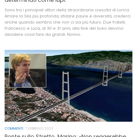
Sono tra i principali attori della straordinaria crescita di Lorica.
Amare la Sila più profonda, sfidare paure e avversità, crederci
anche quando sembra che non ci sia più futuro. Due fratelli,
Francesco e Luca, di 30 e 31 anni, alla fine del liceo devono
decidere cosa fare da grandi. Nonno...
COMMENTI
7 FEBBRAIO 2023
Ponte sullo Stretto, Marino: «Non reggerebbe