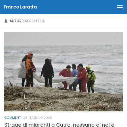
Franco Laratta
Salta al contenuto
AUTORE:
SEGRETERIA
COMMENTI
26 FEBBRAIO 2023
Strage di migranti a Cutro, nessuno di noi è