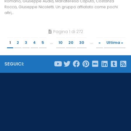
Romano, Giuseppe Audia, Mariateresa Caputo, Costanza
Rocca, Giuseppe Nicoletti. Un gruppo affiatato come pochi
altri,...
Pagina 1 di 272
1
2
3
4
5
...
10
20
30
...
»
Ultima »
SEGUICI: