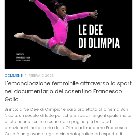
COMMENTI
11 FEBBRAIO 2023
L’emancipazione femminile attraverso lo sport
nel documentario del cosentino Francesco
Gallo
Si intitola “Le Dee di Olimpia” e sarà proiettato al Cinema San
Nicola: un secolo di lotte politiche e sociali lungo il quale molte
atlete hanno scritto alcune delle pagine più belle ed
emozionanti nella storia delle Olimpiadi moderne Francesco
Gallo è un giovane regista cinematografico ed esperto di