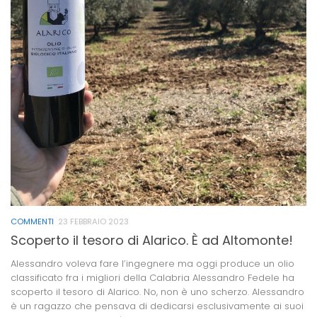
COMMENTI
23 FEBBRAIO 2023
Scoperto il tesoro di Alarico. È ad Altomonte!
Alessandro voleva fare l’ingegnere ma oggi produce un olio
classificato fra i migliori della Calabria Alessandro Fedele ha
scoperto il tesoro di Alarico. No, non è uno scherzo. Alessandro
è un ragazzo che pensava di dedicarsi esclusivamente ai suoi