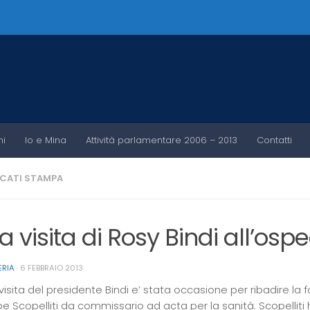
ni
Io e Mina
Attività parlamentare 2006 – 2013
Contatti
CATI STAMPA
la visita di Rosy Bindi all’osp
ERIA
·
6 FEBBRAIO 2013
visita del presidente Bindi e’ stata occasione per ribadire la f
 Scopelliti da commissario ad acta per la sanità. Scopelliti ha f