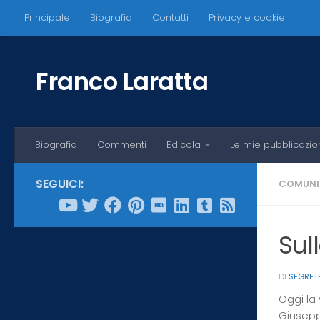
Principale
Biografia
Contatti
Privacy e cookie
Salta al contenuto
Franco Laratta
Biografia
Commenti
Edicola
Le mie pubblicazio
SEGUICI:
COMUNI
Sul
DI
SEGRET
Oggi la 
Giuseppe