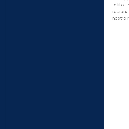
fallito.
ragione 
nostra r