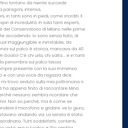
rfino lontano da niente succede
a paragoni, intensa,
in tanti sono in piedi, come storditi. Il
ri di incredulità. In sala tanti esperti,
zzi del Conservatorio di Milano nelle prime
ente accadendo. Io sono senza fiato, di
! Irraggiungibile e inimitabile, da
senza sul palco è storica, mancava da 40
n boato! C’è chi urla, chi salta…. e in tanti
, la penombra sul palco lascia
 sempre presente con la sua immensa
fono e con una voce da ragazza dice:
io mi trovo seduto sulla mia poltroncina n.
i ha appena finito di raccontare Mina.
, perché nessuno sembra ricordare che
 anni. Non so perché, ma è come se
dere il microfono e gridare: ve lo giuro,
tti stavano andando via. La serata è stata
rdinario. Tutti soddisfatti, contenti,
ho vista, era sul palco e l’ho sentita