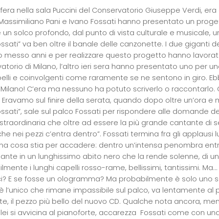
era nella sala Puccini del Conservatorio Giuseppe Verdi, era d
Massimiliano Pani e Ivano Fossati hanno presentato un proge
un solco profondo, dal punto di vista culturale e musicale, un
ssati” va ben oltre il banale delle canzonette. I due giganti 
o messo anni e per realizzare questo progetto hanno lavorato 
torio di Milano, l’altro ieri sera hanno presentato uno per uno, gl
 belli e coinvolgenti come raramente se ne sentono in giro. Ebbe
i Milano! C’era ma nessuno ha potuto scriverlo o raccontarlo.
 Eravamo sul finire della serata, quando dopo oltre un’ora e m
ssati”, sale sul palco Fossati per rispondere alle domande dei
straordinaria che oltre ad essere la più grande cantante di 
e nei pezzi c’entra dentro”. Fossati termina fra gli applausi lu
a cosa stia per accadere: dentro un’intensa penombra entr
nante in un lunghissimo abito nero che la rende solenne, di un
ilmente i lunghi capelli rosso-rame, bellissimi, tantissimi. Ma
ci? E se fosse un ologramma? Ma probabilmente è solo uno scher
è l’unico che rimane impassibile sul palco, va lentamente al 
e, il pezzo più bello del nuovo CD. Qualche nota ancora, ment
 lei si avvicina al pianoforte, accarezza Fossati come con u