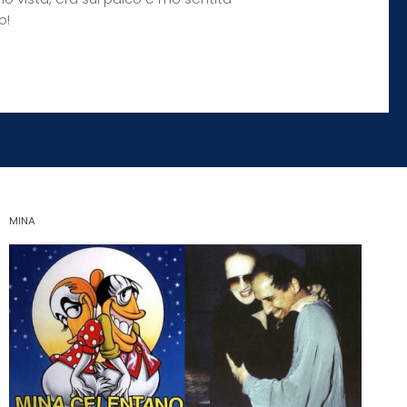
o!
MINA