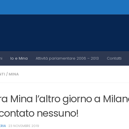
ni
Io e Mina
Attività parlamentare 2006 – 2013
Contatti
TI
/
MINA
ra Mina l’altro giorno a Mila
contato nessuno!
ERIA
·
23 NOVEMBRE 2019