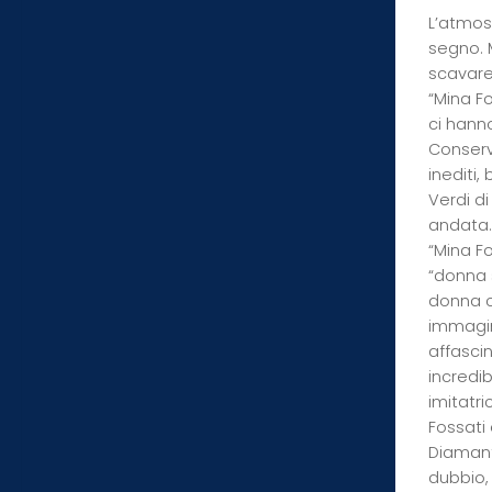
L’atmosf
segno. 
scavare 
“Mina Fo
ci hann
Conserva
inediti,
Verdi d
andata.
“Mina Fo
“donna 
donna ch
immagin
affasci
incredib
imitatri
Fossati 
Diamant
dubbio,