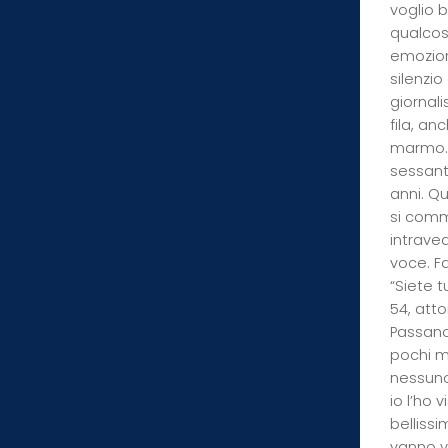
voglio 
qualcos
emoziona
silenzio
giornali
fila, an
marmo.U
sessant
anni. Qu
si comm
intrave
voce. Fa
“Siete t
54, att
Passano
pochi m
nessuno
io l’ho 
bellissi
vanno vi