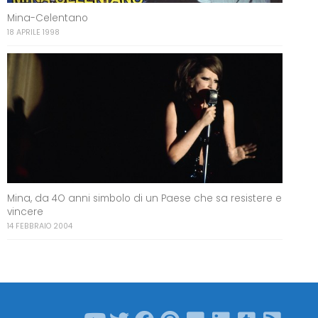
Mina-Celentano
18 APRILE 1998
Mina, da 4O anni simbolo di un Paese che sa resistere e
vincere
14 FEBBRAIO 2004