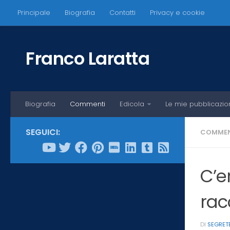
Principale
Biografia
Contatti
Privacy e cookie
Salta al contenuto
Franco Laratta
Biografia
Commenti
Edicola
Le mie pubblicazio
SEGUICI:
COMMEN
C’e
rac
DI
SEGRET