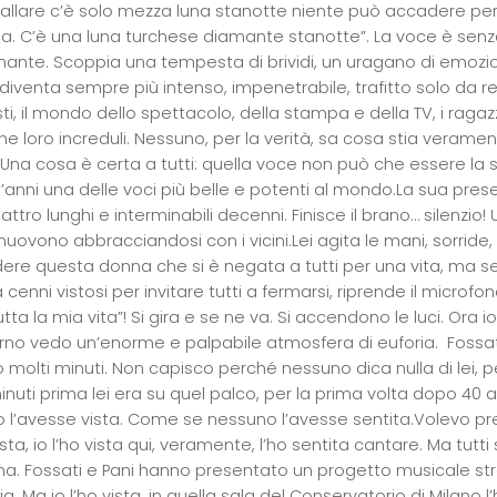
ballare c’è solo mezza luna stanotte niente può accadere pe
a. C’è una luna turchese diamante stanotte”. La voce è senz
nte. Scoppia una tempesta di brividi, un uragano di emozioni, 
 diventa sempre più intenso, impenetrabile, trafitto solo da respi
sti, il mondo dello spettacolo, della stampa e della TV, i raga
che loro increduli. Nessuno, per la verità, sa cosa stia veram
na cosa è certa a tutti: quella voce non può che essere la sua
’anni una delle voci più belle e potenti al mondo.La sua pre
attro lunghi e interminabili decenni. Finisce il brano… silenzio! U
uovono abbracciandosi con i vicini.Lei agita le mani, sorride
dere questa donna che si è negata a tutti per una vita, ma
 cenni vistosi per invitare tutti a fermarsi, riprende il micro
utta la mia vita”! Si gira e se ne va. Si accendono le luci. Ora 
orno vedo un’enorme e palpabile atmosfera di euforia. Fossat
 molti minuti. Non capisco perché nessuno dica nulla di lei
inuti prima lei era su quel palco, per la prima volta dopo 40
 l’avesse vista. Come se nessuno l’avesse sentita.Volevo pren
vista, io l’ho vista qui, veramente, l’ho sentita cantare. Ma tu
ma. Fossati e Pani hanno presentato un progetto musicale strao
a. Ma io l’ho vista, in quella sala del Conservatorio di Milano l’