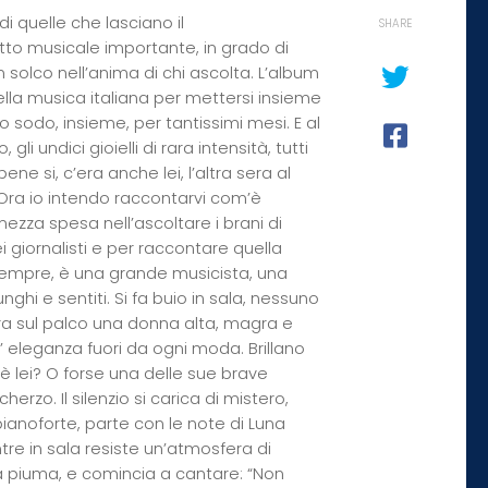
i quelle che lasciano il
SHARE
tto musicale importante, in grado di
 solco nell’anima di chi ascolta. L’album
della musica italiana per mettersi insieme
sodo, insieme, per tantissimi mesi. E al
i undici gioielli di rara intensità, tutti
ne si, c’era anche lei, l’altra sera al
 Ora io intendo raccontarvi com’è
ezza spesa nell’ascoltare i brani di
 giornalisti e per raccontare quella
sempre, è una grande musicista, una
nghi e sentiti. Si fa buio in sala, nessuno
a sul palco una donna alta, magra e
’ eleganza fuori da ogni moda. Brillano
… è lei? O forse una delle sue brave
zo. Il silenzio si carica di mistero,
pianoforte, parte con le note di Luna
re in sala resiste un’atmosfera di
na piuma, e comincia a cantare: “Non