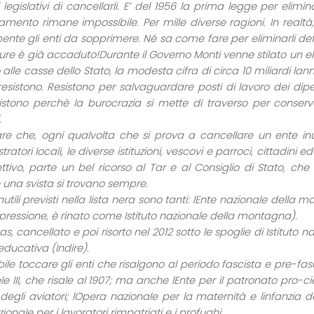
i legislativi di cancellarli. E’ del 1956 la prima legge per elimi
amento rimane impossibile. Per mille diverse ragioni. In rea
nte gli enti da sopprimere. Né sa come fare per eliminarli def
re è già accaduto!Durante il Governo Monti venne stilato un el
alle casse dello Stato, la modesta cifra di circa 10 miliardi lanno
i resistono. Resistono per salvaguardare posti di lavoro dei di
sistono perchè la burocrazia si mette di traverso per conserv
.
re che, ogni qualvolta che si prova a cancellare un ente inut
ratori locali, le diverse istituzioni, vescovi e parroci, cittadini 
ettivo, parte un bel ricorso al Tar e al Consiglio di Stato, c
e una svista si trovano sempre.
 inutili previsti nella lista nera sono tanti: lEnte nazionale del
ressione, è rinato come Istituto nazionale della montagna).
sas, cancellato e poi risorto nel 2012 sotto le spoglie di Istitut
educativa (Indire).
ile toccare gli enti che risalgono al periodo fascista e pre-fasci
 III, che risale al 1907; ma anche lEnte per il patronato pro-ci
i degli aviatori; lOpera nazionale per la maternità e linfanzia 
zionale per i lavoratori rimpatriati e i profughi.