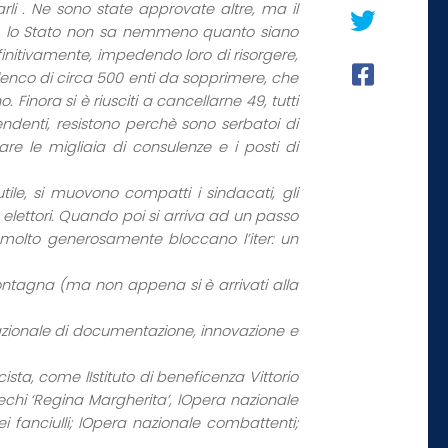
narli . Ne sono state approvate altre, ma il
ltà, lo Stato non sa nemmeno quanto siano
initivamente, impedendo loro di risorgere,
enco di circa 500 enti da sopprimere, che
. Finora si è riusciti a cancellarne 49, tutti
pendenti, resistono perchè sono serbatoi di
are le migliaia di consulenze e i posti di
ile, si muovono compatti i sindacati, gli
ed elettori. Quando poi si arriva ad un passo
he molto generosamente bloccano l’iter: un
la montagna (ma non appena si è arrivati alla
o nazionale di documentazione, innovazione e
sta, come lIstituto di beneficenza Vittorio
echi ‘Regina Margherita’, lOpera nazionale
dei fanciulli; lOpera nazionale combattenti;