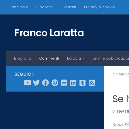
Principale
Biografia
Contatti
Privacy e cookie
Salta al contenuto
Franco Laratta
Biografia
Commenti
Edicola
Le mie pubblicazio
SEGUICI:
COMMEN
Se l
DI
SEGRET
Sono 50 