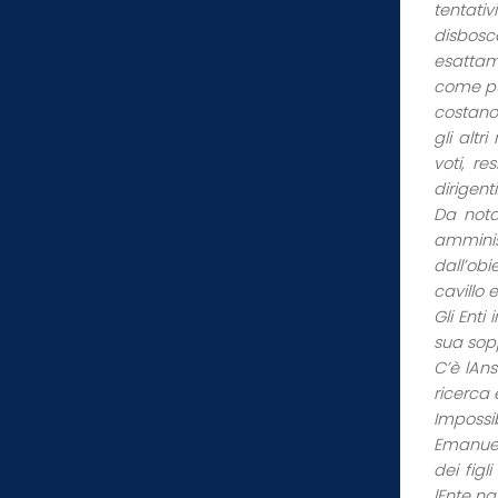
tentativ
disbosc
esattame
come pu
costano 
gli altr
voti, re
dirigenti
Da nota
amminist
dall’obi
cavillo 
Gli Enti
sua sopp
C’è lAn
ricerca 
Impossib
Emanuele
dei figl
lEnte na