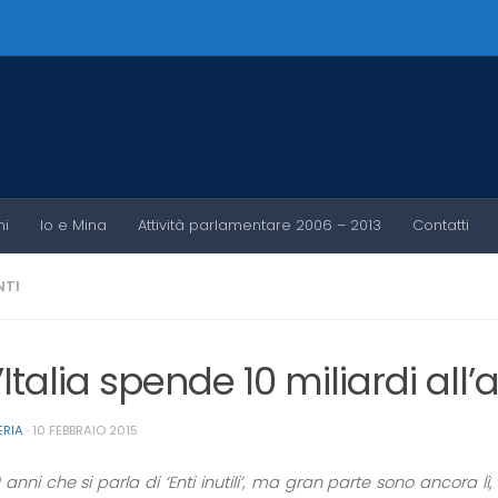
ni
Io e Mina
Attività parlamentare 2006 – 2013
Contatti
TI
’Italia spende 10 miliardi all’a
ERIA
·
10 FEBBRAIO 2015
anni che si parla di ‘Enti inutili’, ma gran parte sono ancora lì