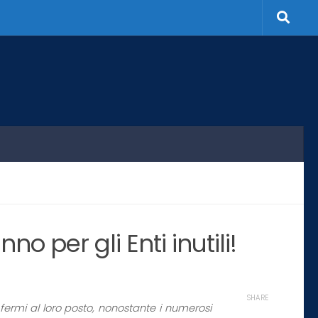
nno per gli Enti inutili!
SHARE
, fermi al loro posto, nonostante i numerosi