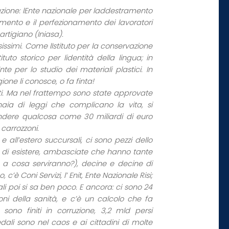
azione: lEnte nazionale per laddestramento
ramento e il perfezionamento dei lavoratori
 artigiano (Iniasa).
tosissimi. Come lIstituto per la conservazione
uto storico per lidentità della lingua; in
e per lo studio dei materiali plastici. In
gione li conosce, o fa finta!
lati. Ma nel frattempo sono state approvate
aia di leggi che complicano la vita, si
endere qualcosa come 30 miliardi di euro
 carrozzoni.
e all’estero succursali, ci sono pezzi dello
ne di esistere, ambasciate che hanno tante
a a cosa serviranno?), decine e decine di
 c’è Coni Servizi, l’ Enit, Ente Nazionale Risi;
ali poi si sa ben poco. E ancora: ci sono 24
oni della sanità, e c’è un calcolo che fa
sono finiti in corruzione, 3,2 mld persi
edali sono nel caos e ai cittadini di molte