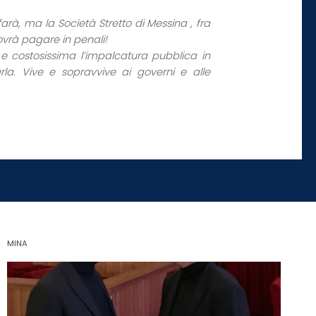
arà, ma la Società Stretto di Messina , fra
ovrà pagare in penali!
e costosissima l’impalcatura pubblica in
arla. Vive e sopravvive ai governi e alle
MINA