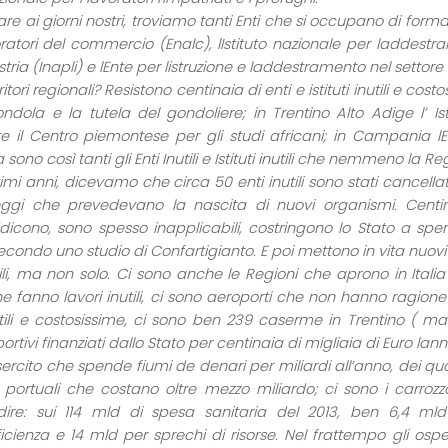
are ai giorni nostri, troviamo tanti Enti che si occupano di form
ratori del commercio (Enalc), lIstituto nazionale per laddest
stria (Inapli) e lEnte per listruzione e laddestramento nel settore
ritori regionali? Resistono centinaia di enti e istituti inutili e cos
ndola e la tutela del gondoliere; in Trentino Alto Adige l’ Istit
 il Centro piemontese per gli studi africani; in Campania lEnt
 sono così tanti gli Enti Inutili e Istituti inutili che nemmeno la Re
timi anni, dicevamo che circa 50 enti inutili sono stati cancel
eggi che prevedevano la nascita di nuovi organismi. Centin
dicono, sono spesso inapplicabili, costringono lo Stato a sp
secondo uno studio di Confartigianto. E poi mettono in vita nuovi
tili, ma non solo. Ci sono anche le Regioni che aprono in Italia 
e fanno lavori inutili, ci sono aeroporti che non hanno ragio
utili e costosissime, ci sono ben 239 caserme in Trentino ( m
portivi finanziati dallo Stato per centinaia di migliaia di Euro lanno,
Esercito che spende fiumi de denari per miliardi all’anno, dei qu
à portuali che costano oltre mezzo miliardo; ci sono i carrozz
idire: sui 114 mld di spesa sanitaria del 2013, ben 6,4 mld 
fficienza e 14 mld per sprechi di risorse. Nel frattempo gli osp