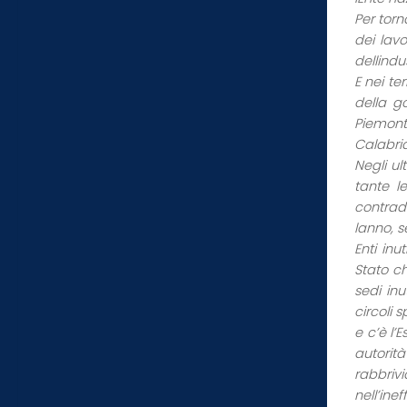
Per torn
dei lavo
dellindu
E nei ter
della go
Piemonte
Calabria
Negli ul
tante l
contrad
lanno, 
Enti inu
Stato ch
sedi in
circoli s
e c’è l’
autorit
rabbriv
nell’ine