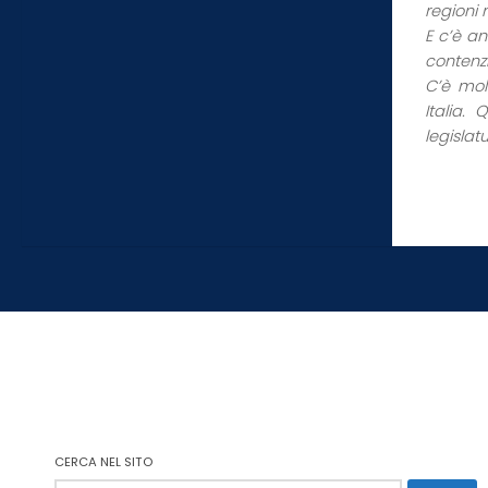
regioni n
E c’è an
contenzi
C’è mol
Italia.
legislat
CERCA NEL SITO