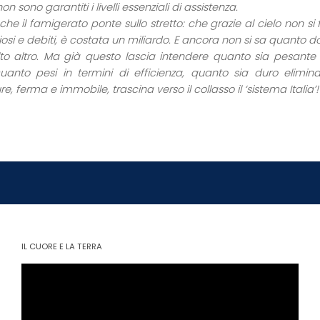
on sono garantiti i livelli essenziali di assistenza.
che il famigerato ponte sullo stretto: che grazie al cielo non si f
osi e debiti, è costata un miliardo. E ancora non si sa quanto d
to altro. Ma già questo lascia intendere quanto sia pesante 
 Quanto pesi in termini di efficienza, quanto sia duro elimin
ure, ferma e immobile, trascina verso il collasso il ‘sistema Italia’!
IL CUORE E LA TERRA