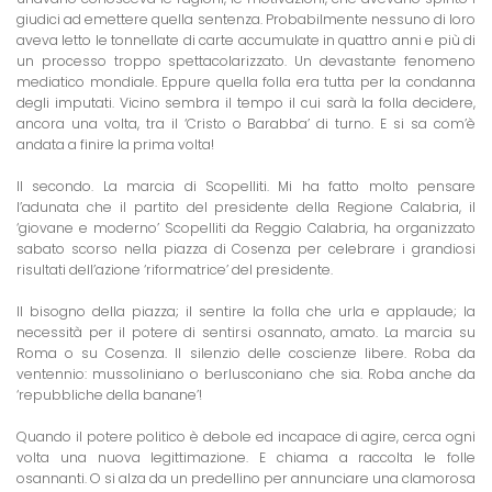
giudici ad emettere quella sentenza. Probabilmente nessuno di loro
aveva letto le tonnellate di carte accumulate in quattro anni e più di
un processo troppo spettacolarizzato. Un devastante fenomeno
mediatico mondiale. Eppure quella folla era tutta per la condanna
degli imputati. Vicino sembra il tempo il cui sarà la folla decidere,
ancora una volta, tra il ‘Cristo o Barabba’ di turno. E si sa com’è
andata a finire la prima volta!
Il secondo. La marcia di Scopelliti. Mi ha fatto molto pensare
l’adunata che il partito del presidente della Regione Calabria, il
‘giovane e moderno’ Scopelliti da Reggio Calabria, ha organizzato
sabato scorso nella piazza di Cosenza per celebrare i grandiosi
risultati dell’azione ‘riformatrice’ del presidente.
Il bisogno della piazza; il sentire la folla che urla e applaude; la
necessità per il potere di sentirsi osannato, amato. La marcia su
Roma o su Cosenza. Il silenzio delle coscienze libere. Roba da
ventennio: mussoliniano o berlusconiano che sia. Roba anche da
‘repubbliche della banane’!
Quando il potere politico è debole ed incapace di agire, cerca ogni
volta una nuova legittimazione. E chiama a raccolta le folle
osannanti. O si alza da un predellino per annunciare una clamorosa