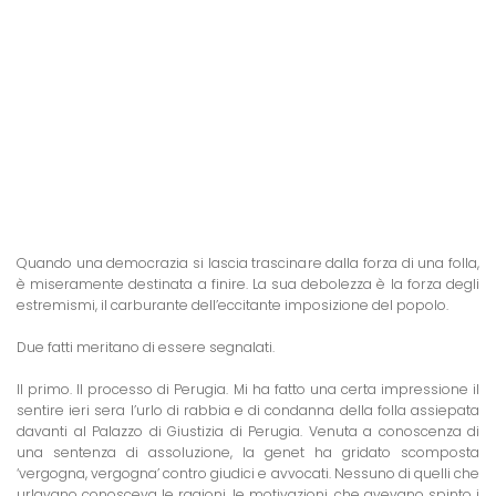
Quando una democrazia si lascia trascinare dalla forza di una folla,
è miseramente destinata a finire. La sua debolezza è la forza degli
estremismi, il carburante dell’eccitante imposizione del popolo.
Due fatti meritano di essere segnalati.
Il primo. Il processo di Perugia. Mi ha fatto una certa impressione il
sentire ieri sera l’urlo di rabbia e di condanna della folla assiepata
davanti al Palazzo di Giustizia di Perugia. Venuta a conoscenza di
una sentenza di assoluzione, la genet ha gridato scomposta
‘vergogna, vergogna’ contro giudici e avvocati. Nessuno di quelli che
urlavano conosceva le ragioni, le motivazioni, che avevano spinto i