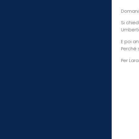
Domani n
Si chied
Umberto
E poi an
Perché s
Per Lara