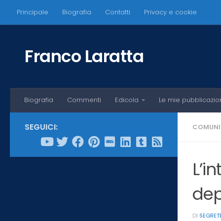
Principale
Biografia
Contatti
Privacy e cookie
Salta al contenuto
Franco Laratta
Biografia
Commenti
Edicola
Le mie pubblicazio
SEGUICI:
COMUNI
L’in
dep
DI
SEGRET