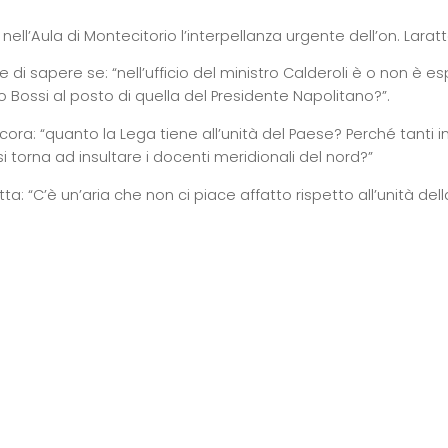
ell’Aula di Montecitorio l’interpellanza urgente dell’on. Laratta
e di sapere se: “nell’ufficio del ministro Calderoli è o non è e
 Bossi al posto di quella del Presidente Napolitano?”.
cora: “quanto la Lega tiene all’unità del Paese? Perché tanti ins
i torna ad insultare i docenti meridionali del nord?”
tta: “C’è un’aria che non ci piace affatto rispetto all’unità de