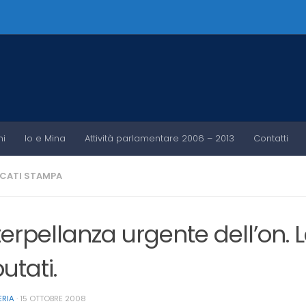
ni
Io e Mina
Attività parlamentare 2006 – 2013
Contatti
CATI STAMPA
terpellanza urgente dell’on. L
utati.
ERIA
·
15 OTTOBRE 2008