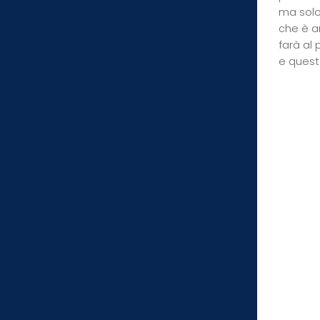
ma solo
che è a
farà al 
e quest