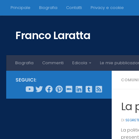
Principale
Biografia
Contatti
Privacy e cookie
Salta al contenuto
Franco Laratta
Biografia
Commenti
Edicola
Le mie pubblicazio
SEGUICI:
COMUNI
La p
DI
SEGRET
La polit
presenta