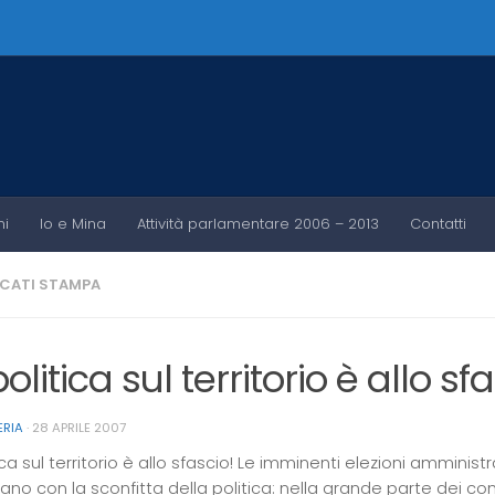
ni
Io e Mina
Attività parlamentare 2006 – 2013
Contatti
CATI STAMPA
olitica sul territorio è allo sf
ERIA
·
28 APRILE 2007
ica sul territorio è allo sfascio! Le imminenti elezioni amminist
no con la sconfitta della politica: nella grande parte dei comu