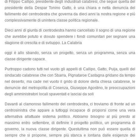
di Filippo Callipo, presidente degli industriali calabresi, che segue quella del
presidente della Despar Tonino Gatto, è una chiara e netta denuncia del
fallimento del centrodestra che governa da dieci anni la nostra regione e più
complessivamente di unintera classe politica regionale.
Dieci anni di giunta di centrodestra hanno cancellato il sogno di una regione
che avrebbe potuto e dovuto spendere i fondi comunitari per segnare una
stagione di crescita e di sviluppo.
La Calabria
oggi è allo sbando, senza un progetto, senza un programma, senza una
classe dirigente capace.
Purtroppo cadono tutti nel vuoto gli appelli di Callipo, Gatto, Puija, quelli del
sindacato calabrese che con Sbarra, Pignataroe Castagna gridano da tempo
nel deserto, ma cade nel vuoto il grido di dolore della chiesa calabrese, le
denuncie del metropolita di Cosenza, Giuseppe Agostino, le preoccupazioni
degli amministratori locali spaventati e lasciai da soli
Davanti al clamoroso fallimento del centrodestra, ci troviamo di fronte ad un
centrosinistra che appare a tuttoggi incapace di proporsi come una vera
alternativa allattuale sistema politico. Abbiamo bisogno al più presto al
massimo entro settembre, di definire il progetto politico, un programma di
governo, la nuova classe dirigente. Questultima non può essere quella di
sempre che si propone, sempre più stanca e lontana dalle esigenze dei