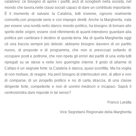
calabresi: cè bisogno di aprire i partiti, anzi di scioglierli nella società, nel
mondo che lavora,nelle classi sociali capaci di dare un contributo importante.
È
il momento di salvare
la Calabria
, tutti insieme, ognuno realmente
coinvolto,con proposte serie e con impegni diretti. Anche
la Margherita
, nata
per essere una novità nello stanco mondo politico, ha bisogno di tornare allo
spirito delle origini; essere cioè riferimento di quanti intendono guardare alla
politica per cambiare il destino di questa terra. Ma di quella Margherita oggi
cè una traccia sempre più debole: abbiamo bisogno davvero di un partito
nuovo, di proposte e di programma, che non si preoccupi soltanto di
occupare posti e poltrone, che non ripeta gli errori dei partiti di una volta tutti
ripiegati su se stessi e nelle loro guerriglie interne. Il grido di allarme di
Callipo è un segnale forte:
la Calabria
è stanca, quasi sconfitta. Ma ha voglia
di non mollare, di reagire. Ha però bisogno di interlocutori veri, di attori e non
di comparse, di un progetto politico e no di carta straccia, di una classe
dirigente forte, competente e non di uomini mediocri e incapaci. Saprà il
centrosinistra dare risposte in tal senso?
Franco Laratta
Vice Segretario Regionale della Margherita