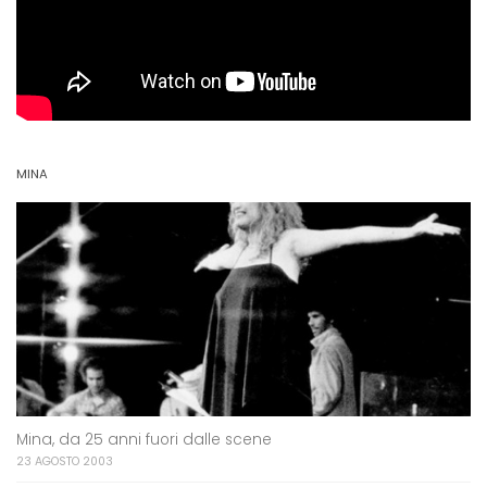
MINA
Mina, da 25 anni fuori dalle scene
23 AGOSTO 2003