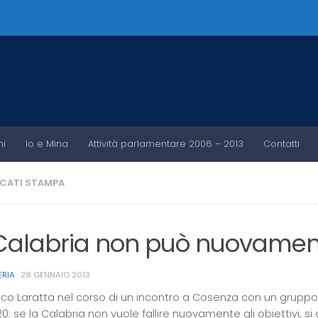
ni
Io e Mina
Attività parlamentare 2006 – 2013
Contatti
CATI STAMPA
Calabria non può nuovamente f
ERIA
·
28 GENNAIO 2013
nco Laratta nel corso di un incontro a Cosenza con un gruppo 
0: se la Calabria non vuole fallire nuovamente gli obiettivi, 