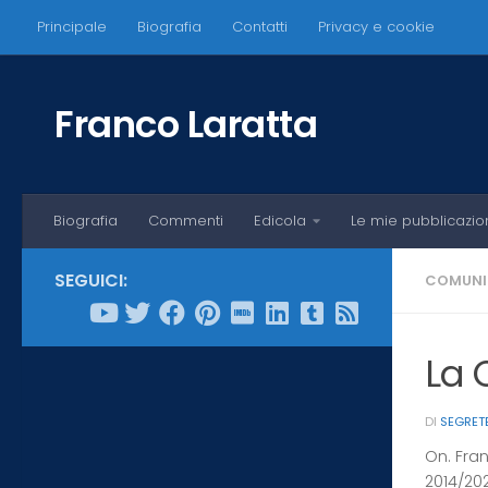
Principale
Biografia
Contatti
Privacy e cookie
Salta al contenuto
Franco Laratta
Biografia
Commenti
Edicola
Le mie pubblicazio
SEGUICI:
COMUNI
La 
DI
SEGRET
On. Fra
2014/202