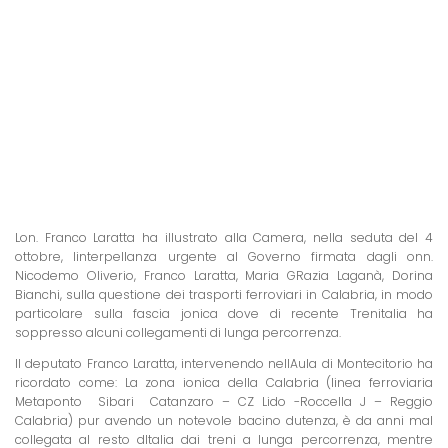
Lon.
Franco Laratta
ha illustrato alla Camera, nella seduta del 4
ottobre, linterpellanza urgente al Governo firmata dagli onn.
Nicodemo Oliverio,
Franco Laratta
, Maria GRazia Laganà, Dorina
Bianchi, sulla questione dei trasporti ferroviari in Calabria, in modo
particolare sulla fascia jonica dove di recente Trenitalia ha
soppresso alcuni collegamenti di lunga percorrenza.
Il deputato
Franco Laratta
, intervenendo nellAula di Montecitorio ha
ricordato come: La zona ionica della Calabria (linea ferroviaria
Metaponto  Sibari  Catanzaro – CZ Lido -Roccella J – Reggio
Calabria) pur avendo un notevole bacino dutenza, è da anni mal
collegata al resto dItalia dai treni a lunga percorrenza, mentre