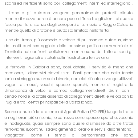
scarsi ed inefficienti sono poi i collegamenti interni ed interregionali.
Il treno e gli autobus vengono generalmente preferiti allauto,
mentre il mezzo aereo è ancora poco diffuso tra gli utenti di questa
fascia per la distanza degli aeroporti di Lamezia e Reggio Calabria
mentre quello di Crotone è piuttosto limitato nellofferta.
Luso del treno, più comodo e veloce di pullman ed autobus, viene
da molti anni scoraggiato dalla pessima politica commerciale di
Trenitalia nei confronti dellutenza, mentre sono del tutto assenti gli
interventi regionali e statali sullinfrastruttura ferroviaria.
Le ferrovie in Calabria sono, così, datate, il servizio è meno che
mediocre, i disservizi elevatissimi. Basti pensare che nella fascia
jonica si viaggia su un solo binario, non elettrificato, e vengo utilizzati
vagoni dismessi, vecchi, spesso sporchi; mentre si registra la
mancanza di veloci e comodi collegamentidiretti diurni con il
centro nord e la totale assenza di collegamenti diretti e veloci con la
Puglia e tra i centri principali della Costa Ionica.
Scarsa o nulla è la presenza di Agenti Polizia (POLFER) lungo le tratte
e negli orari più a rischio; le carrozze sono spesso sporche, vecchie
e inadeguate, quasi sempre sono quelle dismesse da altre tratte
ferroviarie; icontinui stravolgimenti di orario e servizi disorientano i
viaggiatori, come i tempi di percorrenza che sono