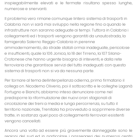
inspiegabilmente elevati e le fermate risultano spesso lunghe,
numerose e snervanti.
Il problema vero rimane comunque lintero sistema di trasporti in
Calabria. non vi sarà
mai sviluppo nella regione
fino a quando le
infrastrutture non saranno adeguate ai tempi. Tuttora in Calabria i
collegamenti ed i trasporti vengono garantiti da unautostrada,
la
famigerata Salerno Reggio-Calabria
in perenne
ammodernamento, da strade statali ormai inadeguate, pericolose
e insufficienti, quale
la 106 Jonica
,
la 18 del Tirreno
,
la 107 Silana-
Crotonese che
hanno urgente bisogno di inteventi, e dalla rete
ferroviaria che garantisce servizi del tutto inadeguati. con questo
sistema di trasporti non si va da nessuna parte.
Per tornare al tema dellinterpellanza odierna, primo firmatario il
collega on. Nicodemo Oliverio, poi il sottoscritto e le colleghe Laganà
Fortugno e Bianchi, abbiamo inteso denunciare come nel
predisporre la riformulazione dei nuovi orari stagionali di
circolazione dei treni a media e lunga percorrenza, su tutto il
territorio nazionale, Trenitalia ha provveduto a sopprimere diverse
tratte; in sostanza: quel poco di collegamentii ferroviari esistenti
vengono cancellati.
Ancora una volta ad essere più gravemente danneggiate sono le
regioni del sud ed in particolare i passeggeri dei numerosi centri