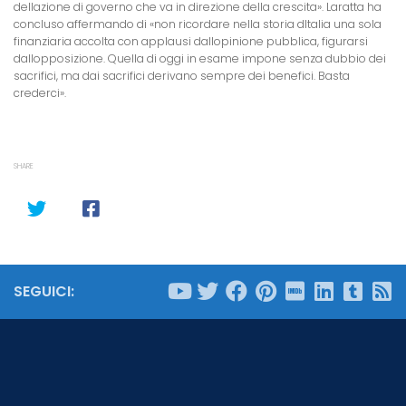
dellazione di governo che va in direzione della crescita». Laratta ha
concluso affermando di «non ricordare nella storia dItalia una sola
finanziaria accolta con applausi dallopinione pubblica, figurarsi
dallopposizione. Quella di oggi in esame impone senza dubbio dei
sacrifici, ma dai sacrifici derivano sempre dei benefici. Basta
crederci».
SHARE
SEGUICI: