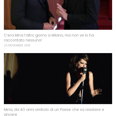
C’era Mina l’altro giorno a Milano, ma non ve lo ha
raccontato nessuno!
23 NOVEMBRE 2019
Mina, da 4O anni simbolo di un Paese che sa resistere e
vincere