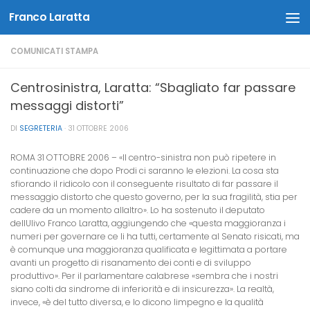
Franco Laratta
Salta al contenuto
COMUNICATI STAMPA
Centrosinistra, Laratta: “Sbagliato far passare
messaggi distorti”
DI
SEGRETERIA
·
31 OTTOBRE 2006
ROMA 31 OTTOBRE 2006 – «Il centro-sinistra non può ripetere in
continuazione che dopo Prodi ci saranno le elezioni. La cosa sta
sfiorando il ridicolo con il conseguente risultato di far passare il
messaggio distorto che questo governo, per la sua fragilità, stia per
cadere da un momento allaltro». Lo ha sostenuto il deputato
dellUlivo Franco Laratta, aggiungendo che «questa maggioranza i
numeri per governare ce li ha tutti, certamente al Senato risicati, ma
è comunque una maggioranza qualificata e legittimata a portare
avanti un progetto di risanamento dei conti e di sviluppo
produttivo». Per il parlamentare calabrese «sembra che i nostri
siano colti da sindrome di inferiorità e di insicurezza». La realtà,
invece, «è del tutto diversa, e lo dicono limpegno e la qualità