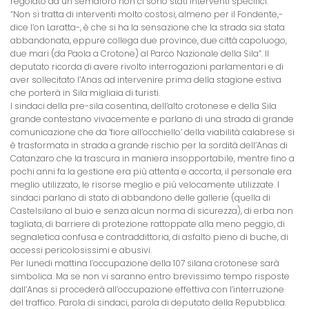
regolato da un semaforo non ci sono stati interventi specifici.
“Non si tratta di interventi molto costosi, almeno per il Fondente,-
dice l’on Laratta-, è che si ha la sensazione che la strada sia stata
abbandonata, eppure collega due province, due città capoluogo,
due mari (da Paola a Crotone) al Parco Nazionale della Sila”. Il
deputato ricorda di avere rivolto interrogazioni parlamentari e di
aver sollecitato l’Anas ad intervenire prima della stagione estiva
che porterà in Sila migliaia di turisti.
I sindaci della pre-sila cosentina, dell’alto crotonese e della Sila
grande contestano vivacemente e parlano di una strada di grande
comunicazione che da ‘fiore all’occhiello’ della viabilità calabrese si
è trasformata in strada a grande rischio per la sordità dell’Anas di
Catanzaro che la trascura in maniera insopportabile, mentre fino a
pochi anni fa la gestione era più attenta e accorta, il personale era
meglio utilizzato, le risorse meglio e più velocamente utilizzate. I
sindaci parlano di stato di abbandono delle gallerie (quella di
Castelsilano al buio e senza alcun norma di sicurezza), di erba non
tagliata, di barriere di protezione rattoppate alla meno peggio, di
segnaletica confusa e contraddittoria, di asfalto pieno di buche, di
accessi pericolosissimi e abusivi.
Per lunedi mattina l’occupazione della 107 silana crotonese sarà
simbolica. Ma se non vi saranno entro brevissimo tempo risposte
dall’Anas si procederà all’occupazione effettiva con l’interruzione
del traffico. Parola di sindaci, parola di deputato della Repubblica.