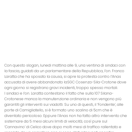
Con questo slogan, lunedi mattina alle 9, una ventina di sindaci con
la fascia, guidati da un parlamentare della Repubblica, l’on. Franco
Laratta che ha sposato la causa, si apre la protesta contro l’Anas
accusata di avere abbandonato laSGC Cosenza-Sila-Crotone dove
ogni giorno si registrano gravi incidenti, troppo spesso mortali.
I sindaci e l’on. Laratta contestano il fatto che sulla 107 Silana-
Crotonese manca la manutenzione ordinaria e non vengono più
garantiti gli interventi sui viadotti. Su uno di questi, il ‘Fondente’, alle
porte di Camigliatello, si è formato uno scalino di 5cm che è
diventato pericoloso. Eppure l’Anas non ha fatto altro intervento che
sistemare da 5 mesi alcuni limiti di velocità; così pure sul
‘Cannavino’ di Celico dove dopo molti mesi di traffico rallentato e