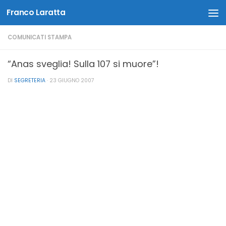
Franco Laratta
Salta al contenuto
COMUNICATI STAMPA
“Anas sveglia! Sulla 107 si muore”!
DI
SEGRETERIA
·
23 GIUGNO 2007