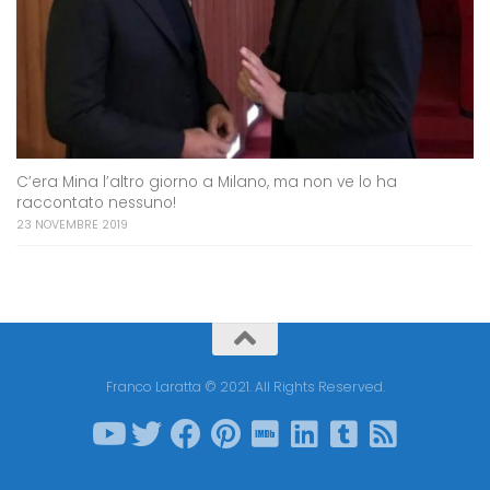
C’era Mina l’altro giorno a Milano, ma non ve lo ha
raccontato nessuno!
23 NOVEMBRE 2019
Franco Laratta © 2021. All Rights Reserved.