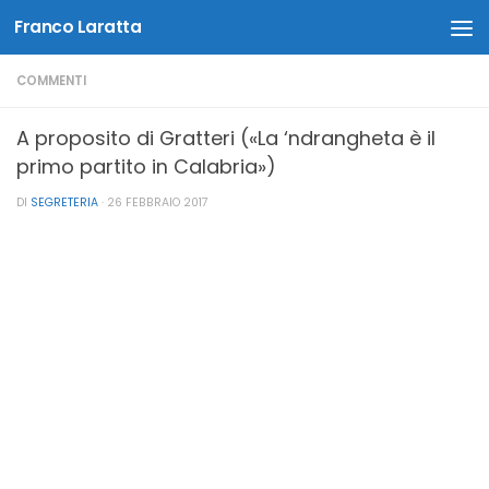
Franco Laratta
Salta al contenuto
COMMENTI
A proposito di Gratteri («La ‘ndrangheta è il
primo partito in Calabria»)
DI
SEGRETERIA
·
26 FEBBRAIO 2017