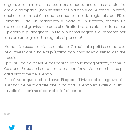
organizzare almeno uno scambio di idee, una chiacchierata fra
amici e compagni (non scissionisti). Ma che dico? Almeno un caffè,
anche solo un caffè a quel bar sotto la sede regionale del PD a
Lamezia. E tra un macchiato al vetro e un ristretto, tentare un
approccio al gravissimo dato che Gratteri ha lanciato, non tanto per
il piacere di guadagnare un titolo in prima pagina. Sicuramente per
lanciare un segnale. Un segnale di pericolo!
Ma non è successo niente di niente. Ormai sulla politica calabrese
puoi rovesciare tutto e di più, tanto ogni cosa scivola senza lasciare
traccia.
Eppure i politici onesti e trasparenti sono la maggioranza, anche in
Calabria. E questo lo dirò sempre e con forza. Ma siamo tutti colpiti
dalla sindrome del silenzio.
E se è vero quello che diceva Pitagora: “L’inizio della saggezza è il
silenzio”, c’è però da dire che in politica il silenzio equivale al nulla. E
talvolta è sinonimo di complicità. E di paura.
SHARE