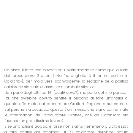
Colpisce il fatto che davanti ad un’affermazione come quella fatta
dal procuratore Gratteri ( «La ‘ndrangheta è il primo partito in
Calabria»), per molti versi sconvolgente, la reazione della politica
calabrese sia stata di assoluto e tombale silenzio.
Non parlo degli altri partiti (quali? dove?), ma parlo del mio partito, il
Pd, che avrebbe dovuto sentire il bisogno di fare un’analisi di
quanto affermato dal procuratore Gratteri. Ragionare sul come e
sul perché sia accaduto questo ( ammesso che siano confermate
le affermazioni del procuratore Gratteri, che da Catanzaro sta
facendo un grandissimo lavoro)
E se un’analisi è troppo, e forse non siamo nemmeno più attrezzati
a fare analisi dei fenomeni, il PD calabrese avrebbe potuto