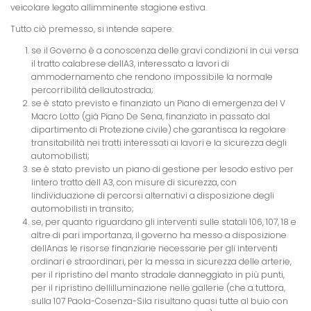
veicolare legato allimminente stagione estiva.
Tutto ciò premesso, si intende sapere:
se il Governo è a conoscenza delle gravi condizioni in cui versa
il tratto calabrese dellA3, interessato a lavori di
ammodernamento che rendono impossibile la normale
percorribilità dellautostrada;
se è stato previsto e finanziato un Piano di emergenza del V
Macro Lotto (già Piano De Sena, finanziato in passato dal
dipartimento di Protezione civile) che garantisca la regolare
transitabilità nei tratti interessati ai lavori e la sicurezza degli
automobilisti;
se è stato previsto un piano di gestione per lesodo estivo per
lintero tratto dell A3, con misure di sicurezza, con
lindividuazione di percorsi alternativi a disposizione degli
automobilisti in transito;
se, per quanto riguardano gli interventi sulle statali 106, 107, 18 e
altre di pari importanza, il governo ha messo a disposizione
dellAnas le risorse finanziarie necessarie per gli interventi
ordinari e straordinari, per la messa in sicurezza delle arterie,
per il ripristino del manto stradale danneggiato in più punti,
per il ripristino dellilluminazione nelle gallerie (che a tuttora,
sulla 107 Paola-Cosenza-Sila risultano quasi tutte al buio con