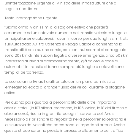
uninterrogazione urgente al Ministro delle infrastrutture che di
seguito riportiamo.
Testo interrogazione urgente.
“Siamo ormai vicinissimi alla stagione estiva che porterà
certamente ad un notevole aumento del transito veicolare lungo le
principali arterie calabresi; i lavori in corso per due lunghissimi tratti
sull’Autostrada A3 , tra Cosenza e Reggio Calabria, consentono la
transitabilità solo su una corsia, con continui scambi di carreggiata:
sono 20 i km di interruzioni legati a diverse emergenze, circa 50 i km
interessati ai lavori di ammodernamento; già da ora le code di
automobili in transito si fanno sempre più lunghe e notevoli sono i
tempi di percorrenza.
Lo scorso anno lAnas ha affrontato con un piano ben riuscito
lemergenza legata al grande flusso dei veicoli durante la stagione
estiva.
Per quanto poi riguarda la percorribilità delle altre importanti
arterie statali (la 107 silana-crotonese, la 106 jonica, la 18 del tirreno e
altre ancora), risulta in gran ritardo ogni intervento dell Anas
necessario a ripristinare la regolarità nella percorrenza ordinaria e
la sicurezza dei veicoli che percorrono le importanti arterie. Anche
queste strade saranno presto interessate allaumento del traffico