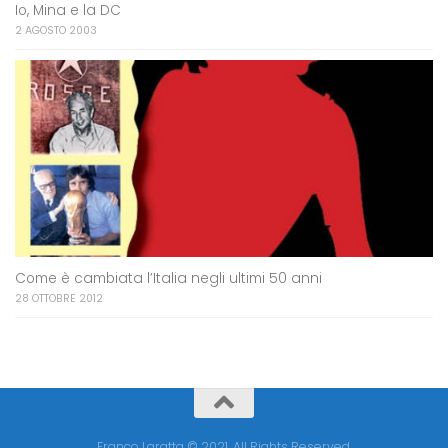
Io, Mina e la DC
2 AGOSTO 2003
Come è cambiata l’Italia negli ultimi 50 anni
28 OTTOBRE 2012
Franco Laratta © 2021. All Rights Reserved.