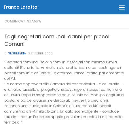
Franco Laratta
Salta al contenuto
COMUNICATI STAMPA
Tagli segretari comunali danni per piccoli
Comuni
DI
SEGRETERIA
·
2 OTTOBRE 2008
”Segretari comunali solo in comuni associati con minimo 15mila
abitanti? E’ una follia. Anzi: e’ un piano chiarissimo per costringere i
piccoli comuni a chiudere”. Lo afferma Franco Laratta, parlamentare
del Pd.
”La norma approvata alla Camera dal centrodestra – dice Laratta –
e’ un altro tassello al progetto che costringera’ i piccoli comuni alla
chiusura. Dopo la soppressione delle scuole dell’obbligo, degli uffici
postali e poi della caserme dei carabinieri, entro dieci anni,
secondo uno studio, solo in Calabria chiuderanno 140 piccoli
comuni fino a 3-4 mila abitanti. Un dato sconvolgente – conclude
Laratta – per un Paese composto prevalentemente da microrealta’
territoriali”.