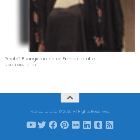
Pronto? Buongiorno, cerco Franco Laratta
6 SETTEMBRE 2003
Franco Laratta © 2021. All Rights Reserved.