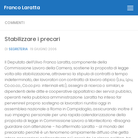
Franco Laratta
Salta al contenuto
COMMENTI
Stabilizzare i precari
DI
SEGRETERIA
·
19 GIUGNO 2006
Il Deputato dell’Ulivo Franco Laratta, componente della
Commissione Lavoro della Camera, sostiene la proposta di legge
volta alla stabilizzazione, attraverso la stipula di contratti a tempo
indeterminato, dei lavoratori con contratto di lavoro atipico (Lsu, Lpu,
Co.co.co., Co.co.pro. interinali etc), assegni di ricerca o similari, e
dipendenti delle ditte e cooperative appaltatrici dei servizi pubblici,
operanti nella pubblica amministrazione. Laratta ha inteso far
pervenireil proprio sostegno ai lavoratori riunitisi oggi in
assemblea nazionale a Roma in Campidoglio, assicurando inoltre il
suo impegno personale per una rapida calendarizzazione della
proposta di legge in Commissione Lavoro a Montecitorio. «Bisogna
guardare con attenzione – ha affermato Laratta – al mondo del
precariato perché è un fenomeno ampiamente diffuso che getta