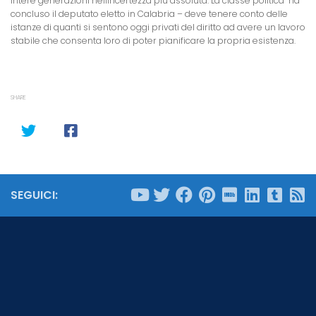
intere generazioni nellincertezza più assoluta. La classe politica  ha
concluso il deputato eletto in Calabria – deve tenere conto delle
istanze di quanti si sentono oggi privati del diritto ad avere un lavoro
stabile che consenta loro di poter pianificare la propria esistenza.
SHARE
SEGUICI: