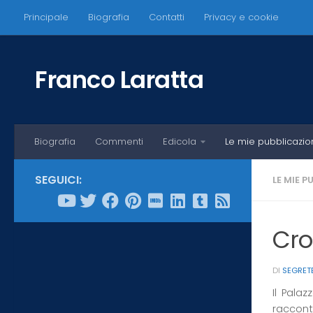
Principale
Biografia
Contatti
Privacy e cookie
Salta al contenuto
Franco Laratta
Biografia
Commenti
Edicola
Le mie pubblicazio
SEGUICI:
LE MIE P
Cro
DI
SEGRET
Il Palaz
racconta