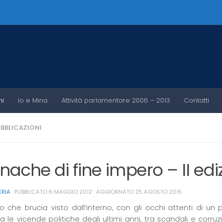
ni
Io e Mina
Attività parlamentare 2006 – 2013
Contatti
UBBLICAZIONI
nache di fine impero – II edi
ERIA
· PUBBLICATO
6 MAGGIO 2012
· AGGIORNATO
25 AGOSTO 2015
zo che brucia visto dall’interno, con gli occhi attenti di un 
 le vicende politiche degli ultimi anni, tra scandali e corruzi