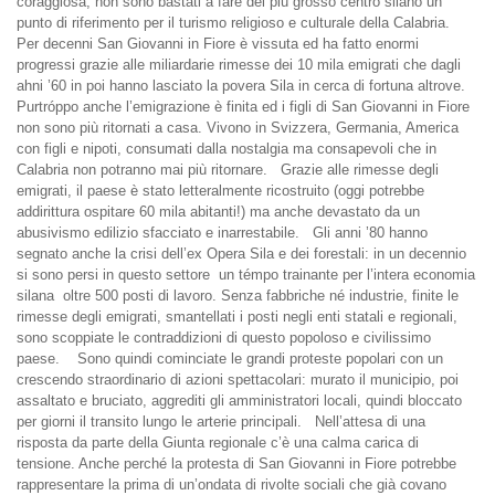
coraggiosa, non sono bastati a fare del più grosso centro silano un
punto di riferimento per il turismo religioso e culturale della Calabria.
Per decenni San Giovanni in Fiore è vissuta ed ha fatto enormi
progressi grazie alle miliardarie rimesse dei 10 mila emigrati che dagli
ahni ’60 in poi hanno lasciato la povera Sila in cerca di fortuna altrove.
Purtróppo anche l’emigrazione è finita ed i figli di San Giovanni in Fiore
non sono più ritornati a casa. Vivono in Svizzera, Germania, America
con figli e nipoti, consumati dalla nostalgia ma consapevoli che in
Calabria non potranno mai più ritornare.
Grazie alle rimesse degli
emigrati, il paese è stato letteralmente ricostruito (oggi potrebbe
addirittura ospitare 60 mila abitanti!) ma anche devastato da un
abusivismo edilizio sfacciato e inarrestabile.
Gli anni ’80 hanno
segnato anche la crisi dell’ex Opera Sila e dei forestali: in un decennio
si sono persi in questo settore  un témpo trainante per l’intera economia
silana  oltre 500 posti di lavoro. Senza fabbriche né industrie, finite le
rimesse degli emigrati, smantellati i posti negli enti statali e regionali,
sono scoppiate le contraddizioni di questo popoloso e civilissimo
paese.
Sono quindi cominciate le grandi proteste popolari con un
crescendo straordinario di azioni spettacolari: murato il municipio, poi
assaltato e bruciato, aggrediti gli amministratori locali, quindi bloccato
per giorni il transito lungo le arterie principali.
Nell’attesa di una
risposta da parte della Giunta regionale c’è una calma carica di
tensione. Anche perché la protesta di San Giovanni in Fiore potrebbe
rappresentare la prima di un’ondata di rivolte sociali che già covano