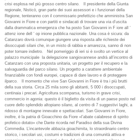
crisi esplosa nel più grosso centro silano.
Il presidente della Giunta
regionale, Nisticò, gran parte dei suoi assessori e i funzionari della
Regione, tenteranno con il commissario prefettizio che amministra San
Giovanni in Fiore e con partiti e sindacati di trovare una via d’uscita
dalla drammatica emergenza che ha posto San Giovanni in F iore all ‘
attenz ione dell ‘ op inione pubblica nazionale. Una cosa è sicura: da
Catanzaro dovrà comunque giungere una risposta alle richieste dei
disoccupati silani che, in un misto di rabbia e amarezza, sanno di non
poter tornare indietro.
Nel pomeriggio di ieri si è svolto un vertice al
palazzo municipale
la delegazione sangiovannese andrà all’incontro di
Catanzaro con una proposta unitaria, un progetto per il recupero e la
salvaguardia del parco silano. Un progetto a carattere ambientale
finanziabile con fondi europei, capace di dare lavoro e di proteggere
ilparco.
Il momento che vive San Giovanni in Fiore è tra i più brutti
della sua storia. Circa 25 mila sono gli abitanti, 5 000 i disoccupati,
centinaia i precari. Agricoltura scomparsa, turismo in grave crisi,
commercio in agonia: questo è il biglietto da visita di un paese posto nel
cuore dello splendido altopiano silano, al centro di 7 suggestivi laghi, a
ridosso di montagne innevate e spettacolari. San Giovanni in Fiore,
inoltre, è la patria di Gioacchino da Fiore «l’abate calabrese di spirito
profetico dotato» che Dante ricorda nel Paradiso della sua Divina
Commedia. L’incantevole abbazia gioachimita, lo straordinario centro
storico, i secolari usi, costumi e tradizioni di una comunità attiva e