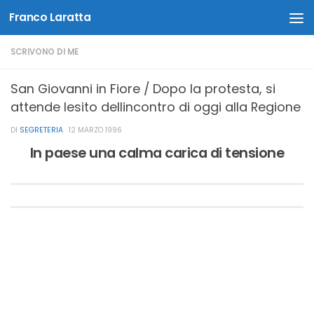
Franco Laratta
Salta al contenuto
SCRIVONO DI ME
San Giovanni in Fiore / Dopo la protesta, si
attende lesito dellincontro di oggi alla Regione
DI
SEGRETERIA
·
12 MARZO 1996
In paese una calma carica di tensione