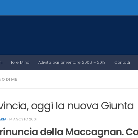
ni
Io e Mina
Attività parlamentare 2006 – 2013
Contatti
O DI ME
vincia, oggi la nuova Giunta
ERIA
·
14 AGOSTO 2001
 rinuncia della Maccagnan. Cont