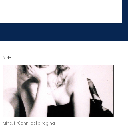
MINA
Mina, i 70anni della regina