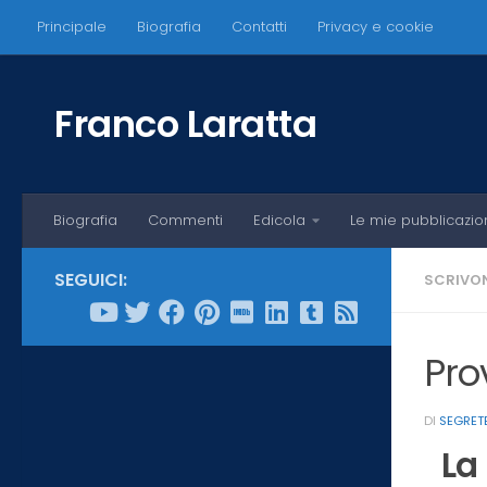
Principale
Biografia
Contatti
Privacy e cookie
Salta al contenuto
Franco Laratta
Biografia
Commenti
Edicola
Le mie pubblicazio
SEGUICI:
SCRIVON
Pro
DI
SEGRET
La