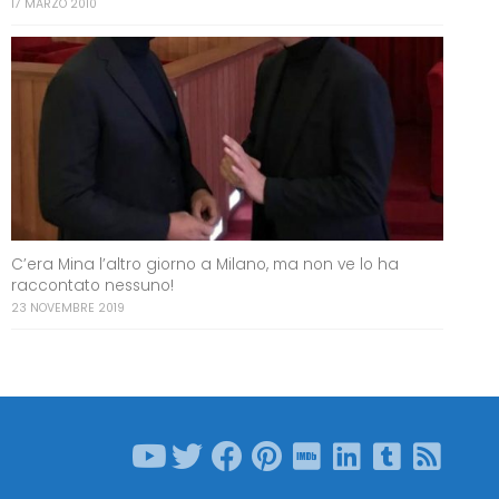
17 MARZO 2010
C’era Mina l’altro giorno a Milano, ma non ve lo ha
raccontato nessuno!
23 NOVEMBRE 2019