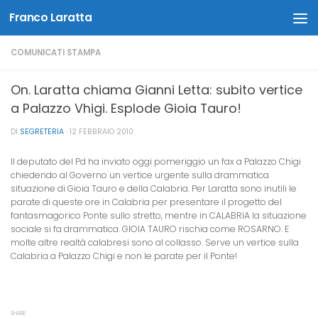
Franco Laratta
Salta al contenuto
COMUNICATI STAMPA
On. Laratta chiama Gianni Letta: subito vertice
a Palazzo Vhigi. Esplode Gioia Tauro!
DI
SEGRETERIA
·
12 FEBBRAIO 2010
Il deputato del Pd ha inviato oggi pomeriggio un fax a Palazzo Chigi
chiedendo al Governo un vertice urgente sulla drammatica
situazione di Gioia Tauro e della Calabria. Per Laratta sono inutili le
parate di queste ore in Calabria per presentare il progetto del
fantasmagorico Ponte sullo stretto, mentre in CALABRIA la situazione
sociale si fa drammatica. GIOIA TAURO rischia come ROSARNO. E
molte altre realtà calabresi sono al collasso. Serve un vertice sulla
Calabria a Palazzo Chigi e non le parate per il Ponte!
SHARE