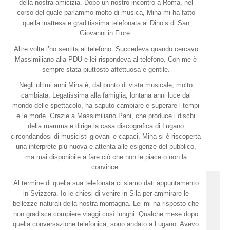
della nostra amicizia. Dopo un nostro incontro a Roma, nel
corso del quale parlammo molto di musica, Mina mi ha fatto
quella inattesa e graditissima telefonata al Dino’s di San
Giovanni in Fiore.
Altre volte l’ho sentita al telefono. Succedeva quando cercavo
Massimiliano alla PDU e lei rispondeva al telefono. Con me è
sempre stata piuttosto affettuosa e gentile.
Negli ultimi anni Mina è, dal punto di vista musicale, molto
cambiata. Legatissima alla famiglia, lontana anni luce dal
mondo delle spettacolo, ha saputo cambiare e superare i tempi
e le mode. Grazie a Massimiliano Pani, che produce i dischi
della mamma e dirige la casa discografica di Lugano
circondandosi di musicisti giovani e capaci, Mina si è riscoperta
una interprete più nuova e attenta alle esigenze del pubblico,
ma mai disponibile a fare ciò che non le piace o non la
convince.
Al termine di quella sua telefonata ci siamo dati appuntamento
in Svizzera. Io le chiesi di venire in Sila per ammirare le
bellezze naturali della nostra montagna. Lei mi ha risposto che
non gradisce compiere viaggi così lunghi. Qualche mese dopo
quella conversazione telefonica, sono andato a Lugano. Avevo