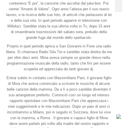
conteneva “E poi”, la canzone che ascoltai dal juke-box. Poi
venne “Amanti di Valore”. Ogni anno l’attesa per il suo nuovo
lavoro, e la ricerca delle sue foto, di articoli che parlassero di lei
e della sua vita. In quel periodo apparve in televisione con
Milleluci. Sarebbe stata la sua ultima volta in Tv, dopo 15 anni
di straordinarie trasmissioni del sabato sera, preludio della
grande fuga dal mondo dello spettacolo.
Proprio in quel periodo apriva a San Giovanni in Fiore una radio
libera. Si chiamava Radio Sila Tre e sarebbe stata diretta da me
per oltre dieci anni. Mina aveva sempre un grande rilievo nella
programmazione musicale della radio, tanto che finì per essere
scoperta ed apprezzata da tanti giovani dj.
Entrai subito in contatto con Massimiliano Pani, il giovane figlio
di Mina che aveva cominciato a scrivere le musiche di alcune
belle canzoni della mamma. Da a lì a poco sarebbe diventato il
suo arrangiatore preferito. Cominciò così un lungo ed intenso
rapporto epistolare con Massimiliano Pani che apprezzava i
miei suggerimenti e le mie indicazioni. Dopo un paio di anni ci
incontrammo a Milano, poi in seguito in Svizzera, dove lui vive
con la mamma, a Roma . Il giovane e capace figlio di Mina
deve avere parlato più volte alla madre del nostro rapporto e