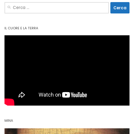
Ricerca
per:
IL CUORE E LA TERRA
MINA