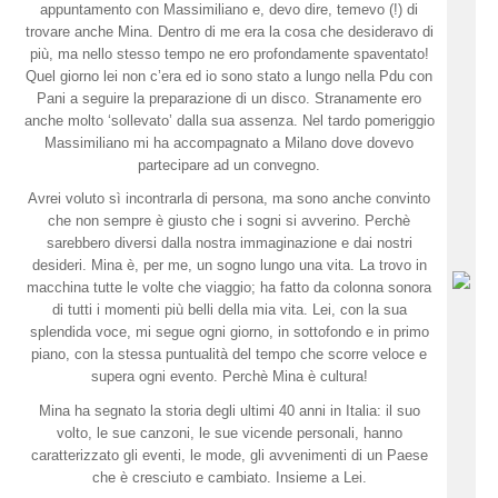
appuntamento con Massimiliano e, devo dire, temevo (!) di
trovare anche Mina. Dentro di me era la cosa che desideravo di
più, ma nello stesso tempo ne ero profondamente spaventato!
Quel giorno lei non c’era ed io sono stato a lungo nella Pdu con
Pani a seguire la preparazione di un disco. Stranamente ero
anche molto ‘sollevato’ dalla sua assenza. Nel tardo pomeriggio
Massimiliano mi ha accompagnato a Milano dove dovevo
partecipare ad un convegno.
Avrei voluto sì incontrarla di persona, ma sono anche convinto
che non sempre è giusto che i sogni si avverino. Perchè
sarebbero diversi dalla nostra immaginazione e dai nostri
desideri. Mina è, per me, un sogno lungo una vita. La trovo in
macchina tutte le volte che viaggio; ha fatto da colonna sonora
di tutti i momenti più belli della mia vita. Lei, con la sua
splendida voce, mi segue ogni giorno, in sottofondo e in primo
piano, con la stessa puntualità del tempo che scorre veloce e
supera ogni evento. Perchè Mina è cultura!
Mina ha segnato la storia degli ultimi 40 anni in Italia: il suo
volto, le sue canzoni, le sue vicende personali, hanno
caratterizzato gli eventi, le mode, gli avvenimenti di un Paese
che è cresciuto e cambiato. Insieme a Lei.