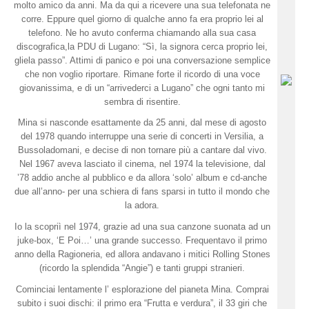
molto amico da anni. Ma da qui a ricevere una sua telefonata ne
corre. Eppure quel giorno di qualche anno fa era proprio lei al
telefono. Ne ho avuto conferma chiamando alla sua casa
discografica,la PDU di Lugano: “Sì, la signora cerca proprio lei,
gliela passo”. Attimi di panico e poi una conversazione semplice
che non voglio riportare. Rimane forte il ricordo di una voce
giovanissima, e di un “arrivederci a Lugano” che ogni tanto mi
sembra di risentire.
Mina si nasconde esattamente da 25 anni, dal mese di agosto
del 1978 quando interruppe una serie di concerti in Versilia, a
Bussoladomani, e decise di non tornare più a cantare dal vivo.
Nel 1967 aveva lasciato il cinema, nel 1974 la televisione, dal
’78 addio anche al pubblico e da allora ‘solo’ album e cd-anche
due all’anno- per una schiera di fans sparsi in tutto il mondo che
la adora.
Io la scopriì nel 1974, grazie ad una sua canzone suonata ad un
juke-box, ‘E Poi…’ una grande successo. Frequentavo il primo
anno della Ragioneria, ed allora andavano i mitici Rolling Stones
(ricordo la splendida “Angie”) e tanti gruppi stranieri.
Cominciai lentamente l’ esplorazione del pianeta Mina. Comprai
subito i suoi dischi: il primo era “Frutta e verdura”, il 33 giri che