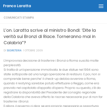
Franco Laratta
Salta al contenuto
COMUNICATI STAMPA
L’on. Laratta scrive al ministro Bondi: ‘Dite la
verità sui Bronzi di Riace. Torneranno mai in
Calabria”?
DI
SEGRETERIA
·
1 OTTOBRE 2009
L’improvvisa decisione di trasferire i Bronzi a Roma suscita molte
perplessità.
Si tratta di un’operazione immotivata. le due statue nel 1994 sono
state sottoposte ad una lunga operazione di restauro. E poi, non si
comprende bene perche’ il check-up debba avvenire a Roma,
quando il restyling sarebbe potuto effettuare a Reggio, come era
previsto nel capitolato d’appalto d’opera. Proprio su questo, c’è da
registrare la disponibilità del Presidente del consiglio regionale
della Calabria che aveva offerto le risorse necessarie pur di non far
trasferire i Bronzi.
E allora, il governo ci dica: se era proprio necessario e opportuno