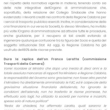
nel rispetto della normativa vigente in materia, tenendo conto sia
delle note integrative dellOrgano di amministrazione che,
soprattutto, della relazione del Collegio Sindacale che hanno
evidenziato i rilevanti crediti nei confronti della Regione Calabria per
i servizi di trasporto pubblico eserciti. Inoltre, in considerazione della
crisi finanziaria in cui versa la Società, lo stesso Ministero, ha invitato
più volte lOrgano di amministrazione ad attivare tutte le procedure,
anche giudiziarie, per il recupero di tali crediti evitando di
ingenerare qualunque confusione tra la figura del Socio e quella del
soggetto istituzionale Stat. Ad oggi, la Regione Calabria ha già
usufruito dell80% delle risorse previste.
Dura la replica dell’on Franco Laratta (commissione
Trasporti della Camera):
Vorrei ricordare al Ministro che dopo una inerzia di dieci anni e la
totale assoluta mancanza di rapporti fra Ministero e Regione Calabria,
le responsabilità del Governo sono gravissime: non fosse altro perchè
il Ministero ha direttamente amministrato le FdC, ed è colpevole della
gravissima situazione finanziaria dellazienda, ha ignorato le
condizioni dell’azienda, non ha trasferito le risorse promesse, ha
effettuato solo tagli, ha utilizzato la società per nomine e incarichi,
spesso solo di natura politica!”
“Resta da chiedersi, ha affermato Laratta, quali saranno le