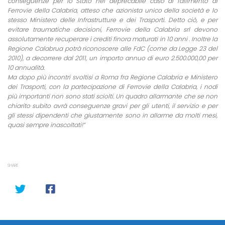
conseguenze per lo Stato nel deprecabile caso di fallimento di
Ferrovie della Calabria, atteso che azionista unico della società e lo
stesso Ministero delle Infrastrutture e dei Trasporti. Detto ciò, e per
evitare traumatiche decisioni, Ferrovie della Calabria srl devono
assolutamente recuperare i crediti finora maturati in 10 anni . Inoltre la
Regione Calabrua potrà riconoscere alle FdC (come da Legge 23 del
2010), a decorrere dal 2011, un importo annuo di euro 2.500.000,00 per
10 annualità.
Ma dopo più incontri svoltisi a Roma fra Regione Calabria e Ministero
dei Trasporti, con la partecipazione di Ferrovie della Calabria, i nodi
più importanti non sono stati sciolti. Un quadro allarmante che se non
chiarito subito avrà conseguenze gravi per gli utenti, il servizio e per
gli stessi dipendenti che giustamente sono in allarme da molti mesi,
quasi sempre inascoltati!”
SHARE