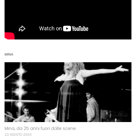
MINA
Mina, da 25 anni fuori dalle scene
23 AGOSTO 2003