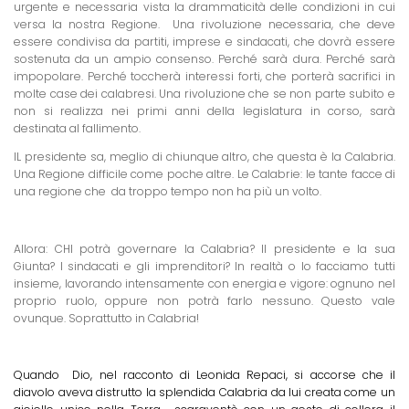
urgente e necessaria vista la drammaticità delle condizioni in cui
versa la nostra Regione.
Una rivoluzione necessaria, che deve
essere condivisa da partiti, imprese e sindacati, che dovrà essere
sostenuta da un ampio consenso. Perché sarà dura. Perché sarà
impopolare. Perché toccherà interessi forti, che porterà sacrifici in
molte case dei calabresi. Una rivoluzione che se non parte subito e
non si realizza nei primi anni della legislatura in corso, sarà
destinata al fallimento.
IL presidente sa, meglio di chiunque altro, che questa è la Calabria.
Una Regione difficile come poche altre. Le Calabrie: le tante facce di
una regione che
da troppo tempo non ha più un volto.
Allora: CHI potrà governare la Calabria? Il presidente e la sua
Giunta? I sindacati e gli imprenditori? In realtà o lo facciamo tutti
insieme, lavorando intensamente con energia e vigore: ognuno nel
proprio ruolo, oppure non potrà farlo nessuno. Questo vale
ovunque. Soprattutto in Calabria!
Quando
Dio, nel racconto di Leonida Repaci, si accorse che il
diavolo aveva distrutto la splendida Calabria da lui creata come un