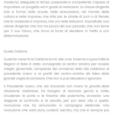
moderna, adeguata ai tempi, preparata e competente. Capace di
impostare un progetto ed in grado di realizzarlo. La classe dirigente
che si forma nelle scuole, nelle associazioni, nel mondo della
cultura e nelle imprese, che sfila per le strade di Locri o di Rende,
che fa sindacato e impresa, che vivi nelle istituzioni. Soprattutto una
classe dirigente che non ha paura del suo passato, che non teme
per il suo futuro, che trova la forza di decidere in fretta e con
determinazione.
Quale Calabria.
Qualche mese fa la Calabria tornò alle urne. Insieme a quasi tutte le
Regioni d Italia è stata consegnata al centro-sinistra per essere
meglio governata. Lampiezza del consenso dato dai calabresi al
presidente Loiero e ai partiti del centro-sinistra dà lidea della
grande voglia di cambiare. Che non si può deludere o ignorare.
Il Presidente Loiero, che sta toccando con mano la gravità della
situazione calabrese, ha bisogno di lavorare giorno e notte,
chiudendo le porte e le finestre alle polemiche, avviando una
stagione di confronto e di ascolto, per poi dare vita a quella
rivoluzione che ha annunciato in campagna elettorale. Una
rivoluzione che sarà dura, costerà sacrifici, ma che è sempre più