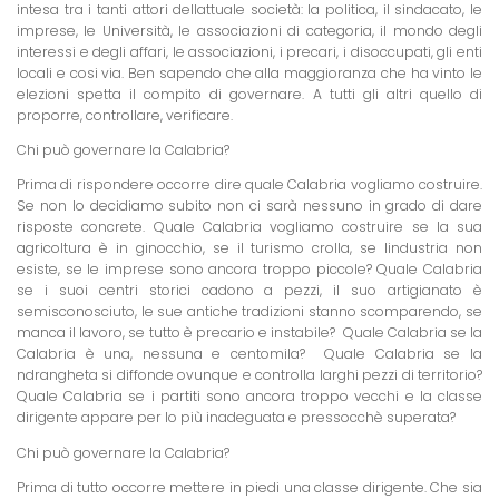
intesa tra i tanti attori dellattuale società: la politica, il sindacato, le
imprese, le Università, le associazioni di categoria, il mondo degli
interessi e degli affari, le associazioni, i precari, i disoccupati, gli enti
locali e cosi via. Ben sapendo che alla maggioranza che ha vinto le
elezioni spetta il compito di governare. A tutti gli altri quello di
proporre, controllare, verificare.
Chi può governare la Calabria?
Prima di rispondere occorre dire quale Calabria vogliamo costruire.
Se non lo decidiamo subito non ci sarà nessuno in grado di dare
risposte concrete. Quale Calabria vogliamo costruire se la sua
agricoltura è in ginocchio, se il turismo crolla, se lindustria non
esiste, se le imprese sono ancora troppo piccole? Quale Calabria
se i suoi centri storici cadono a pezzi, il suo artigianato è
semisconosciuto, le sue antiche tradizioni stanno scomparendo, se
manca il lavoro, se tutto è precario e instabile?
Quale Calabria se la
Calabria è una, nessuna e centomila?
Quale Calabria se la
ndrangheta si diffonde ovunque e controlla larghi pezzi di territorio?
Quale Calabria se i partiti sono ancora troppo vecchi e la classe
dirigente appare per lo più inadeguata e pressocchè superata?
Chi può governare la Calabria?
Prima di tutto occorre mettere in piedi una classe dirigente. Che sia