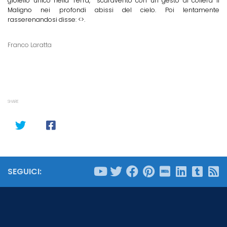
gioiello unico nella Terra,  scaraventò con un gesto di collera il
Maligno nei profondi abissi del cielo. Poi lentamente
rasserenandosi disse: <
>.
Franco Laratta
SHARE
SEGUICI: