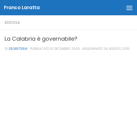
Franco Laratta
Salta al contenuto
EDICOLA
La Calabria è governabile?
DI
SEGRETERIA
· PUBBLICATO
15 DICEMBRE 2005
· AGGIORNATO
26 AGOSTO 2015