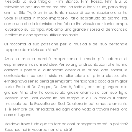
Kiesloski. La sua trilogia  Film Bianco, Film Rosso, Film Blu. La
televisione per uno come me che lha fatta e lha vissuta, parlo degli
anni di Sila Tv, è un importante mezzo di comunicazione che ha
volte si utilizza in modo improprio. Parlo soprattutto da giornalista,
come uno che la televisione lha fatta e lha vissuta per tanto tempo,
lavorando sul campo. Abbiamo una grande risorsa di democrazia
intellettuale che spesso utilizziamo male.
Ci racconta la sua passione per la musica e del suo personale
rapporto damicizia con Mina?
Amo la musica perché rappresenta il modo più naturale di
esprimere emozioni ed idee. Penso ai grandi cantautori che hanno
cantato il potere e lautonomia operaia, le prime lotte sociali, le
contestazioni contro il sistema clientelare di prima classe, che
emarginava senza pietà gli emigranti meridionali a caccia di miglior
sorte. Parlo di De Gregari, De Andrè, Battisti, per poi giungere alla
grande Mina che ho conosciuto grazie allamicizia con suo figlio
Massimiliano Pani, avvenuta nel tempo in cui io facevo il critico
musicale per la Gazzetta del Sud. Da allora in poi la nostra amicizia
si è sempre più rinsaldata, ed ogni anno vado a trovarli nella loro
casa di Lugano.
Ma dove trova tutto questo tempo così impegnato comè in politica?
Secondo noi in vacanza non ci andrà!