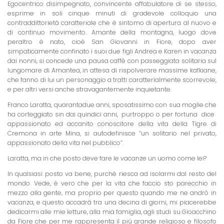
Egocentrico disimpegnato, convincente affabulatore di se stesso,
esprime in soli cinque minuti di gradevole colloquio una
contraddittorietà caratteriale che è sintomo di apertura al nuovo e
di continuo movimento. Amante della montagna, luogo dove
peraltro è nato, cioè San Giovanni in Fiore, dopo aver
simpaticamente confinato i suoi due figli Andrea e Karen in vacanza
dai nonni, si concede una pausa caffè con passeggiata solitaria sul
lungomare di Amantea, in attesa di rispolverare massime kafkiane,
che fanno di lui un personaggio a tratti caratterialmente scorrevole,
e per altri versi anche stravagantemente inquietante.
Franco Laratta, quarantadue anni, sposatissimo con sua moglie che
ha corteggiato sin dai quindici anni,  purtroppo o per fortuna  dice 
appassionato ed accanito conoscitore della vita della Tigre di
Cremona in arte Mina, si autodefinisce “un solitario nel privato,
appassionato della vita nel pubblico”.
Laratta, ma in che posto deve fare le vacanze un uomo come lei?
In qualsiasi posto va bene, purchè riesca ad isolarmi dal resto del
mondo. Vede, è vero che per la vita che faccio sto parecchio in
mezzo alla gente, ma proprio per questo quando me ne andrò in
vacanza, e questo accadrà tra una decina di giorni, mi piacerebbe
dedicarmi alle mie letture, alla mia famiglia, agli studi su Gioacchino
da Fiore che per me rappresenta il più grande religioso e filosofo