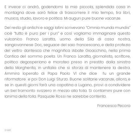
E invece ci andrò, godendomi la mia piccola, splendida casa in
montagna dove sarò felice di trascorrere il mio tempo, tra libri,
musica, studio, lavoro e politica. Mi auguri pure buone vacanze.
Del resto gli antichi e saggi latini scrivevano “Omnia munda mundis”
cioè “tutto è puro per i puri” e così vogliamo immaginare questo
vulcanico Franco Laratta, uomo della Sila di casa nostra,
sangiovannese Doc, seguace del saio francescano, e della profezia
del veltro dantesca che magnifica lAbate Gioacchino, nella prima
Cantica del sommo poeta. Un Franco Laratta, giornalista, scrittore,
politico degasperiano e moroteo preso in prestito dalla sinistra
della Margherita, in unItalia che si sforza di mantenere la destra.
Ammira loperato di Papa Paolo VI che dice  fu un grande
riformatore  e poi Don Luigi Sturzo. Buone solitarie vacanze, allora, e
se in questi giorni farà una capatina a Lugano, provi a condividere
un bel tramonto svizzero in mezzo alla folla. Si contamini pure con
lanima della folla. Pasquale Rossi ne sarebbe contento.
Francesca Pecora
SHARE