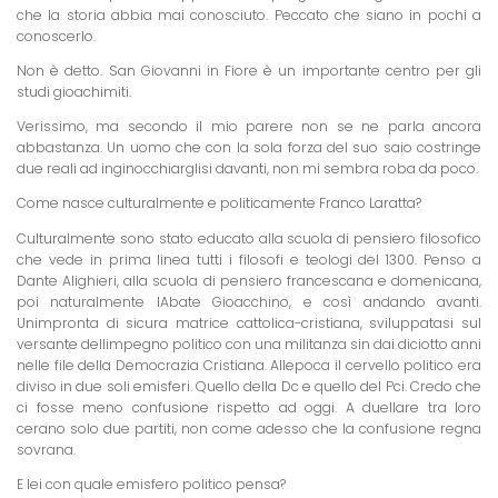
che la storia abbia mai conosciuto. Peccato che siano in pochi a
conoscerlo.
Non è detto. San Giovanni in Fiore è un importante centro per gli
studi gioachimiti.
Verissimo, ma secondo il mio parere non se ne parla ancora
abbastanza. Un uomo che con la sola forza del suo saio costringe
due reali ad inginocchiarglisi davanti, non mi sembra roba da poco.
Come nasce culturalmente e politicamente Franco Laratta?
Culturalmente sono stato educato alla scuola di pensiero filosofico
che vede in prima linea tutti i filosofi e teologi del 1300. Penso a
Dante Alighieri, alla scuola di pensiero francescana e domenicana,
poi naturalmente lAbate Gioacchino, e così andando avanti.
Unimpronta di sicura matrice cattolica-cristiana, sviluppatasi sul
versante dellimpegno politico con una militanza sin dai diciotto anni
nelle file della Democrazia Cristiana. Allepoca il cervello politico era
diviso in due soli emisferi. Quello della Dc e quello del Pci. Credo che
ci fosse meno confusione rispetto ad oggi. A duellare tra loro
cerano solo due partiti, non come adesso che la confusione regna
sovrana.
E lei con quale emisfero politico pensa?