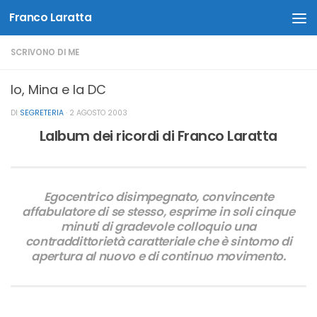
Franco Laratta
Salta al contenuto
SCRIVONO DI ME
Io, Mina e la DC
DI
SEGRETERIA
·
2 AGOSTO 2003
Lalbum dei ricordi di Franco Laratta
Egocentrico disimpegnato, convincente
affabulatore di se stesso, esprime in soli cinque
minuti di gradevole colloquio una
contraddittorietà caratteriale che è sintomo di
apertura al nuovo e di continuo movimento.