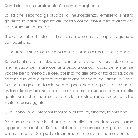
Con il sinistro, naturalmente. Sto con la Margherita.
Lo sa che secondo gli studiosi di neuroscienza, lemisfero sinistro
governa la parte opposta del nostro corpo, che è dedita allattività
cerebrale più raffinata?
Grazie per il raffinato, mi basta semplicemente saper ragionare
con equilibrio.
Ci parli delle sue giornate di vacanze. Come occupa il suo tempo?
Se vado al mare, mi alzo presto, intorno alle sei. Faccio colazione e
me ne vado per mare con una piccola canoa. Faccio delle intense
vogate per almeno due ore, poi intorno alle otto dritto a casa, dove
comincio la vera giornata familiare dedicandomi agli affetti più cari.
Nel pomeriggio mi faccio vedere poco, sempre per il discorso di
evitare la confusione, ed al calar del sole quando lombra della
gente si riflette fuori soltanto dalle finestre, mi concedo unaltra
solitaria passeggiata.
Quali sono i suoi interessi in termini di lettura, cinema, televisione?
Per quanto riguarda le letture, oltre quelle storiche tradizionali, amo
leggere i racconti di Kafka, sebbene lo riconosco un pò ostico al
primo impatto. Se parlo di cinema cito solo un nome per tutti: