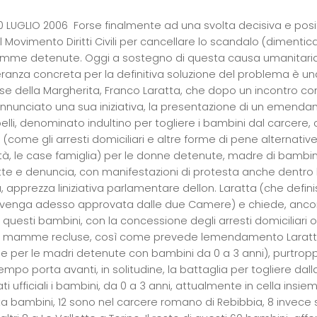
LUGLIO 2006  Forse finalmente ad una svolta decisiva e posit
l Movimento Diritti Civili per cancellare lo scandalo (dimenti
mme detenute. Oggi a sostegno di questa causa umanitaria 
ranza concreta per la definitiva soluzione del problema è un
e della Margherita, Franco Laratta, che dopo un incontro con il l
nnunciato una sua iniziativa, la presentazione di un emenda
lli, denominato indultino per togliere i bambini dal carcere, 
 (come gli arresti domiciliari e altre forme di pene alternati
à, le case famiglia) per le donne detenute, madre di bambi
e e denuncia, con manifestazioni di protesta anche dentro l
, apprezza liniziativa parlamentare dellon. Laratta (che defini
venga adesso approvata dalle due Camere) e chiede, ancora u
questi bambini, con la concessione degli arresti domiciliari o 
ro mamme recluse, così come prevede lemendamento Laratta-Di
le per le madri detenute con bambini da
0 a
3 anni), purtropp
mpo porta avanti, in solitudine, la battaglia per togliere dall
ati ufficiali i bambini, da
0 a
3 anni, attualmente in cella insie
a bambini, 12 sono nel carcere romano di Rebibbia, 8 invece si