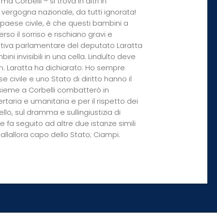
ma Corbelli – si trova in altri in
e vergogna nazionale, da tutti ignorata!
 paese civile, è che questi bambini a
o il sorriso e rischiano gravi e
iziativa parlamentare del deputato Laratta
ni invisibili in una cella. Lindulto deve
on. Laratta ha dichiarato: Ho sempre
se civile e uno Stato di diritto hanno il
nsieme a Corbelli combatterò in
rtaria e umanitaria e per il rispetto dei
llo, sul dramma e sullingiustizia di
e fa seguito ad altre due istanze simili
 allallora capo dello Stato; Ciampi.