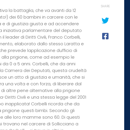
SHARE
iva la battaglia, che va avanti da 12
cato!) dei 60 bambini in carcere con le
e di giustizia giusta e ad accendere
a iniziativa parlamentare del deputato
eader di Diritti Civili, Franco Corbelli,
mento, elaborato dallo stesso Laratta e
che prevede lapplicazione dufficio di
ve alla prigione, come ad esempio le
ni da
0 a
5 anni. Corbelli, che da anni
a Camera dei Deputati, questa crudeltà
sce un atto di giustizia e umanità, che si
na volta e con forza, di liberare dal
di altre pene alternative alla prigione
ritti Civili e una stessa legge del 2001
o inapplicata! Corbelli ricorda che da
a prigione questi bimbi. Secondo gli
me alle loro mamme sono 60. Di questi
 trovano nel carcere di Sollicciano a