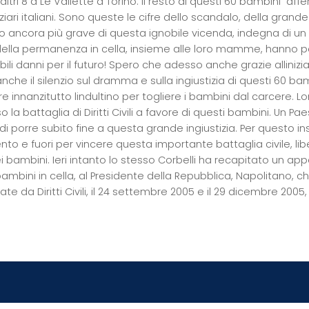
altri
8 a
Le Vallette a Torino. Il resto di questi 60 bambini  affer
iari italiani. Sono queste le cifre dello scandalo, della grand
to ancora più grave di questa ignobile vicenda, indegna di un
ella permanenza in cella, insieme alle loro mamme, hanno pers
bili danni per il futuro! Spero che adesso anche grazie allin
anche il silenzio sul dramma e sulla ingiustizia di questi 60 bambi
e innanzitutto lindultino per togliere i bambini dal carcere. L
o la battaglia di Diritti Civili a favore di questi bambini. Un Pae
di porre subito fine a questa grande ingiustizia. Per questo i
to e fuori per vincere questa importante battaglia civile, libe
dei bambini. Ieri intanto lo stesso Corbelli ha recapitato un appe
ambini in cella, al Presidente della Repubblica, Napolitano, ch
te da Diritti Civili, il 24 settembre 2005 e il 29 dicembre 2005,