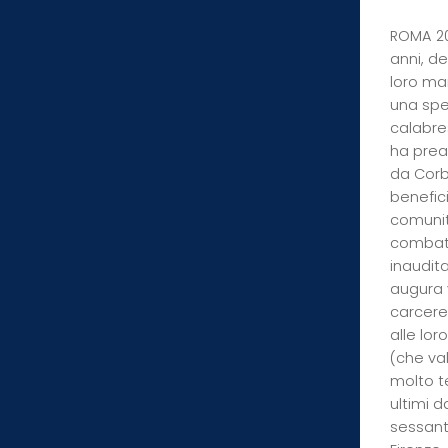
ROMA 20 
anni, de
loro ma
una spe
calabres
ha prea
da Corbe
benefici
comunit
combatt
inaudita
augura 
carcere 
alle lo
(che va
molto te
ultimi d
sessant