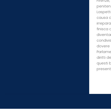
Firenze, 
penitenz
Laspet
causa d
irrepara
finisca 
diventar
condivis
dovere 
Parlamen
diritti 
questi b
presenta