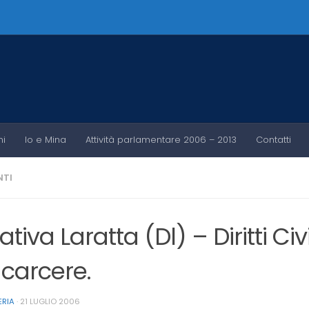
ni
Io e Mina
Attività parlamentare 2006 – 2013
Contatti
TI
iativa Laratta (Dl) – Diritti C
 carcere.
ERIA
·
21 LUGLIO 2006