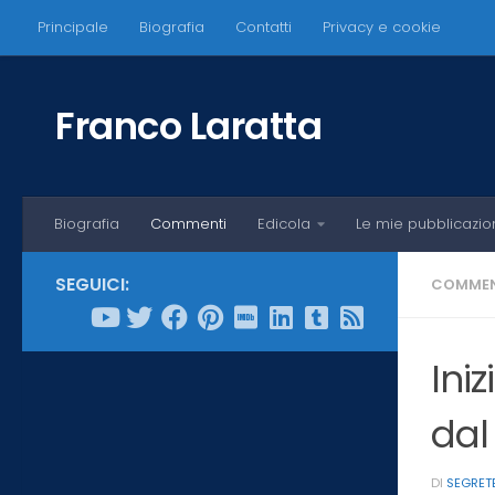
Principale
Biografia
Contatti
Privacy e cookie
Salta al contenuto
Franco Laratta
Biografia
Commenti
Edicola
Le mie pubblicazio
SEGUICI:
COMMEN
Iniz
dal
DI
SEGRET