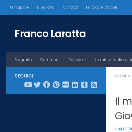
Principale
Biografia
Contatti
Privacy e cookie
Salta al contenuto
Franco Laratta
Biografia
Commenti
Edicola
Le mie pubblicazio
SEGUICI:
COMUNI
Il 
Gio
DI
SEGRET