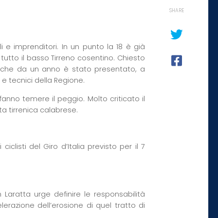
SHARE
 e imprenditori. In un punto la 18 è già
 tutto il basso Tirreno cosentino. Chiesto
 che da un anno è stato presentato, a
 e tecnici della Regione.
nno temere il peggio. Molto criticato il
ta tirrenica calabrese.
iclisti del Giro d’Italia previsto per il 7
 Laratta urge definire le responsabilità
erazione dell’erosione di quel tratto di