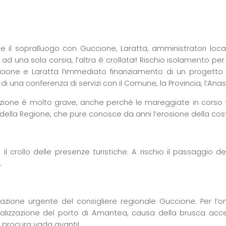
 il sopralluogo con Guccione, Laratta, amministratori locali
ad una sola corsia, l’altra è crollata!! Rischio isolamento per
ione e Laratta l’immediato finanziamento di un progetto
di una conferenza di servizi con il Comune, la Provincia, l’Anas
azione é molto grave, anche perché le mareggiate in corso fa
 della Regione, che pure conosce da anni l’erosione della cos
il crollo delle presenze turistiche. A rischio il passaggio dei c
.
gazione urgente del consigliere regionale Guccione. Per l’on
ealizzazione del porto di Amantea, causa della brusca accel
a procura vada avanti!