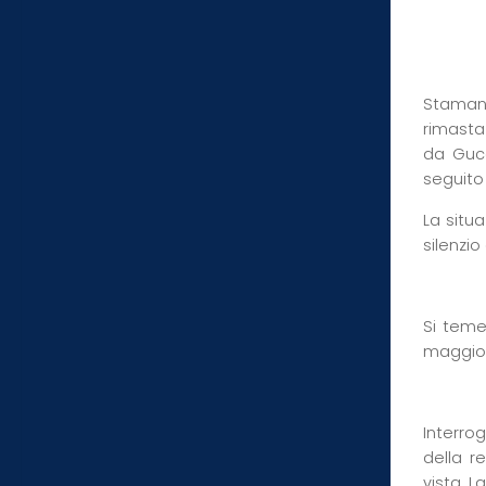
Stamane
rimasta 
da Gucc
seguito 
La situ
silenzio
Si teme 
maggio
Interro
della r
vista. L