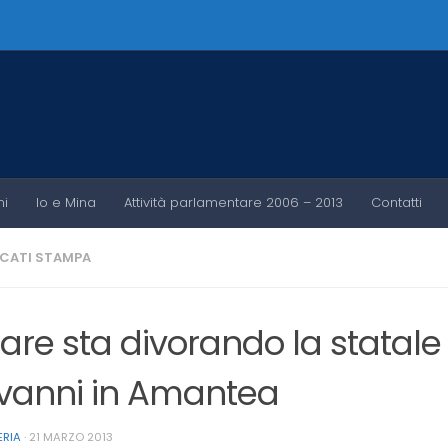
ni
Io e Mina
Attività parlamentare 2006 – 2013
Contatti
CATI STAMPA
mare sta divorando la statal
vanni in Amantea
ERIA
·
21 MARZO 2013