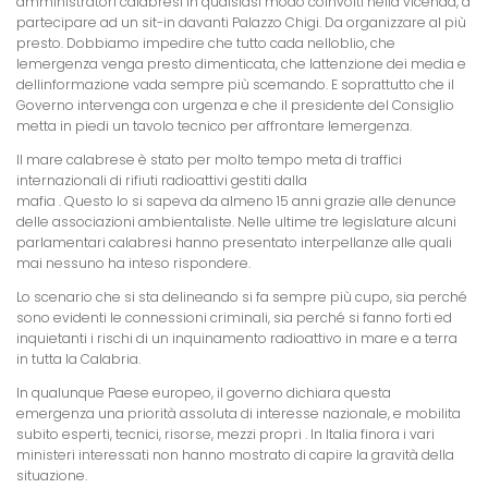
amministratori calabresi in qualsiasi modo coinvolti nella vicenda, a
partecipare ad un sit-in davanti Palazzo Chigi. Da organizzare al più
presto. Dobbiamo impedire che tutto cada nelloblio, che
lemergenza venga presto dimenticata, che lattenzione dei media e
dellinformazione vada sempre più scemando. E soprattutto che il
Governo intervenga con urgenza e che il presidente del Consiglio
metta in piedi un tavolo tecnico per affrontare lemergenza.
Il mare calabrese è stato per molto tempo meta di traffici
internazionali di rifiuti radioattivi gestiti dalla
mafia . Questo lo si sapeva da almeno 15 anni grazie alle denunce
delle associazioni ambientaliste. Nelle ultime tre legislature alcuni
parlamentari calabresi hanno presentato interpellanze alle quali
mai nessuno ha inteso rispondere.
Lo scenario che si sta delineando si fa sempre più cupo, sia perché
sono evidenti le connessioni criminali, sia perché si fanno forti ed
inquietanti i rischi di un inquinamento radioattivo in mare e a terra
in tutta la Calabria.
In qualunque Paese europeo, il governo dichiara questa
emergenza una priorità assoluta di interesse nazionale, e mobilita
subito esperti, tecnici, risorse, mezzi propri . In Italia finora i vari
ministeri interessati non hanno mostrato di capire la gravità della
situazione.