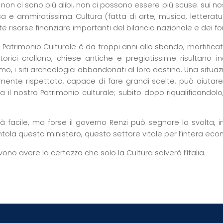
on ci sono più alibi, non ci possono essere più scuse: sui nostr
 e ammiratissima Cultura (fatta di arte, musica, letteratur
e risorse finanziare importanti del bilancio nazionale e dei fo
o Patrimonio Culturale è da troppi anni allo sbando, mortificato
storici crollano, chiese antiche e pregiatissime risultano in
mo, i siti archeologici abbandonati al loro destino. Una situ
amente rispettato, capace di fare grandi scelte, può aiutar
za il nostro Patrimonio culturale; subito dopo riqualificand
à facile, ma forse il governo Renzi può segnare la svolta, 
tola questo ministero, questo settore vitale per l’intera eco
vono avere la certezza che solo la Cultura salverà l’Italia.