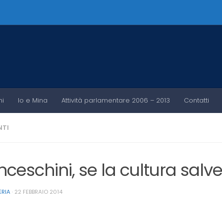
ni
Io e Mina
Attività parlamentare 2006 – 2013
Contatti
TI
ceschini, se la cultura salverà
ERIA
·
22 FEBBRAIO 2014