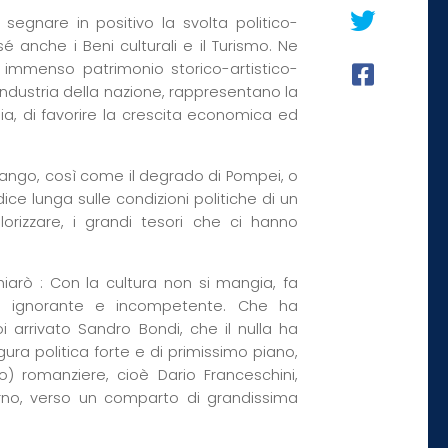
segnare in positivo la svolta politico-
 anche i Beni culturali e il Turismo. Ne
d immenso patrimonio storico-artistico-
industria della nazione, rappresentano la
omia, di favorire la crescita economica ed
fango, così come il degrado di Pompei, o
a dice lunga sulle condizioni politiche di un
orizzare, i grandi tesori che ci hanno
arò : Con la cultura non si mangia, fa
ca ignorante e incompetente. Che ha
oi arrivato Sandro Bondi, che il nulla ha
ura politica forte e di primissimo piano,
 romanziere, cioè Dario Franceschini,
no, verso un comparto di grandissima