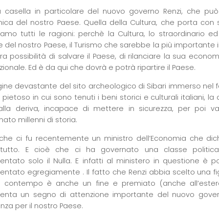
 casella in particolare del nuovo governo Renzi, che può 
ca del nostro Paese. Quella della Cultura, che porta con sé
amo tutti le ragioni: perchè la Cultura, lo straordinario e
le del nostro Paese, il Turismo che sarebbe la più importante 
ra possibilità di salvare il Paese, di rilanciare la sua econ
onale. Ed è da qui che dovrà e potrà ripartire il Paese.
ine devastante del sito archeologico di Sibari immerso nel 
 pietoso in cui sono tenuti i beni storici e culturali italiani, l
lla deriva, incapace di mettere in sicurezza, per poi val
to millenni di storia.
o che ci fu recentemente un ministro dell’Economia che dichi
 tutto. E cioè che ci ha governato una classe politi
entato solo il Nulla. E infatti al ministero in questione è p
entato egregiamente . Il fatto che Renzi abbia scelto una fig
 contempo è anche un fine e premiato (anche all’estero)
senta un segno di attenzione importante del nuovo gover
nza per il nostro Paese.