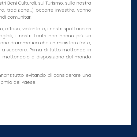
i Beni Culturali, sul Turismo, sulla nostra
a, tradizione…) occorre investire, vanno
ndi comunitari.
, offeso, violentato; i nostri spettacolari
agibili, i nostri teatri non hanno più un
azione drammatica che un ministero forte,
e a superare. Prima di tutto mettendo in
olo, mettendolo a disposizione del mondo
innanzitutto evitando di considerare una
nomia del Paese.