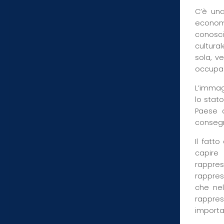
C’è una
economi
conosci
cultura
sola, ve
occupazi
L’immag
lo stato
Paese a
consegna
Il fatt
capire
rappres
rappres
che nel
rappre
importa