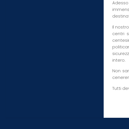
Adesso n
immensa
destinat
Il nostr
centri 
centesi
politic
sicurez
intero.
Non sar
ceneren
Tutti de