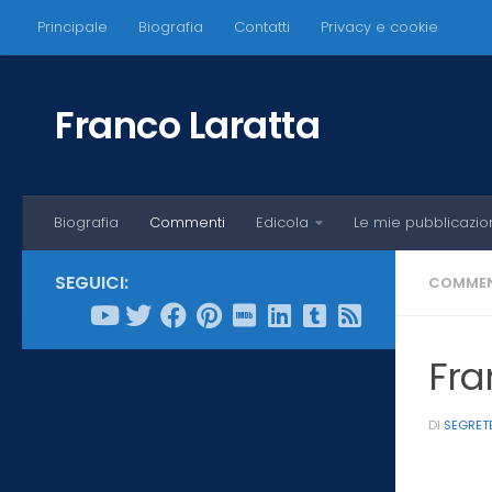
Principale
Biografia
Contatti
Privacy e cookie
Salta al contenuto
Franco Laratta
Biografia
Commenti
Edicola
Le mie pubblicazio
SEGUICI:
COMMEN
Fran
DI
SEGRET