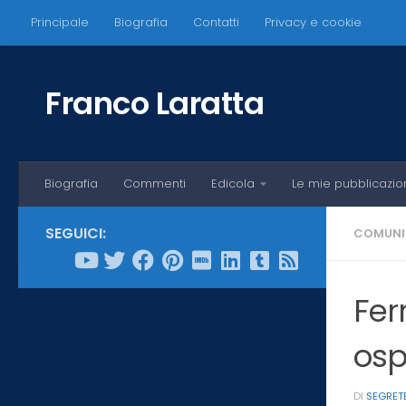
Principale
Biografia
Contatti
Privacy e cookie
Salta al contenuto
Franco Laratta
Biografia
Commenti
Edicola
Le mie pubblicazio
SEGUICI:
COMUNI
Fer
osp
DI
SEGRET