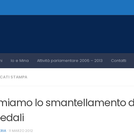
ni
Io e Mina
Attività parlamentare 2006 – 2013
Contatti
CATI STAMPA
miamo lo smantellamento de
edali
ERIA
·
11 MARZO 2012