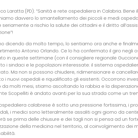
co Laratta (PD): “Sanità e rete ospedaliera in Calabria. Bene 
miamo davvero lo smantellamento dei piccoli e medi ospedali. 
seriamente a rischio la salute dei cittadini e il diritto all’ass
ione”!
mo dicendo da molto tempo, lo sentiamo ora anche e finalme
artimento Antonio Orlando. Ce lo ha confermato il giro negli
ato in queste settimane (con il consigliere regionale Guccio
i sindaci e le popolazioni interessate: il sistema ospedaliero
icato. Ma non si possono chiudere, ridimensionare e cancellare
to i nuovi ospedali e riqualificato gli esistenti. Occorrono inv
 da molti mesi, stiamo ascoltando la rabbia e la disperazione 
nte Scopelliti è andato avanti per la sua strada come un treno
 ospedaliera calabrese è sotto una pressione fortissima, i p
dali, i medici sono letteralmente assaliti ogni giorno da centin
à se prima delle chiusure e dei tagli non si pensa ad un forte r
zzazione della medicina nel territorio, al coinvolgimento dei m
bilità.