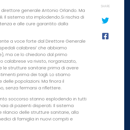
SHARE
il direttore generale Antonio Orlando. Ma
Il sistema sta implodendo.Si rischia di
istenza e alle cure garantito dalla
nte a voce forte dal Direttore Generale
 ospedali calabresi’ che abbiamo
ne), ma ce lo chiedono dal primo
 calabrese va rivisto, riorganizzato,
 le strutture sanitarie prima di avere
estimenti prima dei tagli. Lo stiamo
delle popolazioni. Ma finora il
, senza fermarsi a riflettere.
ronto soccorso stanno esplodendo in tutti
aia di pazienti disperati. Il sistema
ilancio delle strutture sanitarie, alla
edici di famiglia in nuovi compiti e