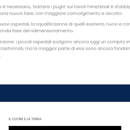
 è necessario, ‘battere i pugni’ sui tavoli ministeriali è d’obb
 una nuova fase, con maggiore coinvolgimento e ascolto.
nuovi ospedali, la riqualificazione di quelli esistenti, nuovi e c
conda fase del ridimensionamento.
nzione: i piccoli ospedali svolgono ancora oggi un compito im
trasformati, ma la maggior parte di essi sono ancora fondamen
.
IL CUORE E LA TERRA