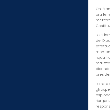
On. Fran
ora fer
mettere 
Costituz
Lo stia
del Dip
effettu
momento 
riqualif
realizza
dicendo
preside
La rete
gli ospe
esploder
riorgani
responsa