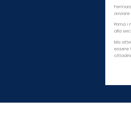
Fermarsi
avviare
Prima i 
alla se
Ma atte
essere 
cittadini