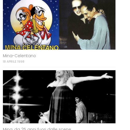
Mina-Celentano
18 APRILE 1998
Mina, da 25 anni fuori dalle scene