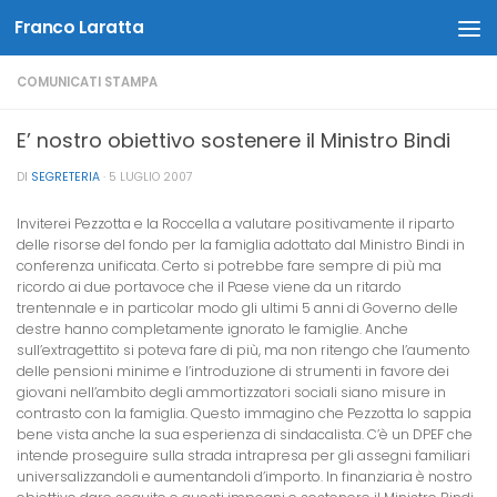
Franco Laratta
Salta al contenuto
COMUNICATI STAMPA
E’ nostro obiettivo sostenere il Ministro Bindi
DI
SEGRETERIA
·
5 LUGLIO 2007
Inviterei Pezzotta e la Roccella a valutare positivamente il riparto
delle risorse del fondo per la famiglia adottato dal Ministro Bindi in
conferenza unificata. Certo si potrebbe fare sempre di più ma
ricordo ai due portavoce che il Paese viene da un ritardo
trentennale e in particolar modo gli ultimi 5 anni di Governo delle
destre hanno completamente ignorato le famiglie. Anche
sull’extragettito si poteva fare di più, ma non ritengo che l’aumento
delle pensioni minime e l’introduzione di strumenti in favore dei
giovani nell’ambito degli ammortizzatori sociali siano misure in
contrasto con
la famiglia. Questo
immagino che Pezzotta lo sappia
bene vista anche la sua esperienza di sindacalista. C’è un DPEF che
intende proseguire sulla strada intrapresa per gli assegni familiari
universalizzandoli e aumentandoli d’importo. In finanziaria è nostro