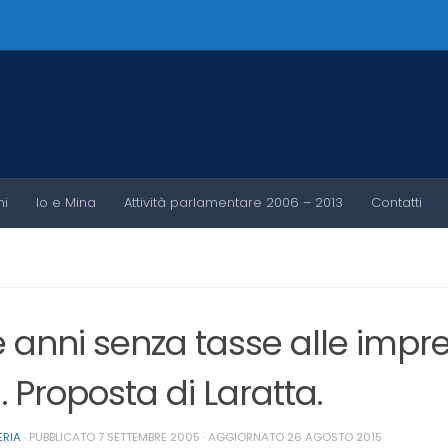
ni
Io e Mina
Attività parlamentare 2006 – 2013
Contatti
 anni senza tasse alle imp
. Proposta di Laratta.
ERIA
· PUBBLICATO
7 SETTEMBRE 2005
· AGGIORNATO
26 AGOSTO 2015