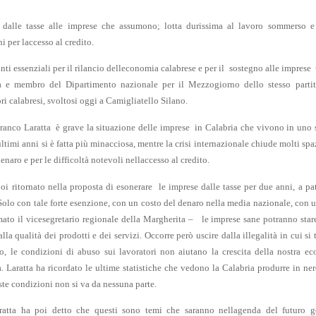
 dalle tasse alle imprese che assumono; lotta durissima al lavoro sommerso e 
ni per laccesso al credito.
nti essenziali per il rilancio delleconomia calabrese e per il sostegno alle imprese 
a e membro del Dipartimento nazionale per il Mezzogiorno dello stesso parti
ri calabresi, svoltosi oggi a Camigliatello Silano.
anco Laratta è grave la situazione delle imprese in Calabria che vivono in uno s
ltimi anni si è fatta più minacciosa, mentre la crisi internazionale chiude molti spa
enaro e per le difficoltà notevoli nellaccesso al credito.
poi ritornato nella proposta di esonerare le imprese dalle tasse per due anni, a p
 Solo con tale forte esenzione, con un costo del denaro nella media nazionale, con u
mato il vicesegretario regionale della Margherita – le imprese sane potranno sta
lla qualità dei prodotti e dei servizi. Occorre però uscire dalla illegalità in cui s
o, le condizioni di abuso sui lavoratori non aiutano la crescita della nostra e
tà. Laratta ha ricordato le ultime statistiche che vedono
la Calabria
produrre in ner
ste condizioni non si va da nessuna parte.
ratta ha poi detto che questi sono temi che saranno nellagenda del futuro 