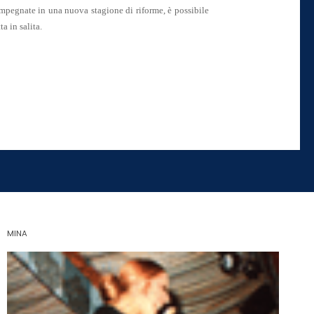
mpegnate in una nuova stagione di riforme, è possibile
 in salita.
MINA