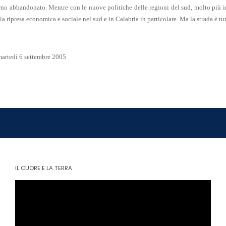
o abbandonato. Mentre con le nuove politiche delle regioni del sud, molto più i
la ripresa economica e sociale nel sud e in Calabria in particolare. Ma la strada è tutta
artedì 6 settembre 2005
IL CUORE E LA TERRA