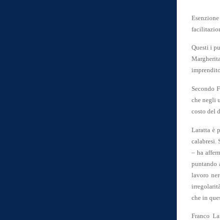
Esenzione
facilitazio
Questi i pu
Margherit
imprendito
Secondo Fr
che negli u
costo del d
Laratta è 
calabresi.
– ha affer
puntando a
lavoro ner
irregolari
che in que
Franco La