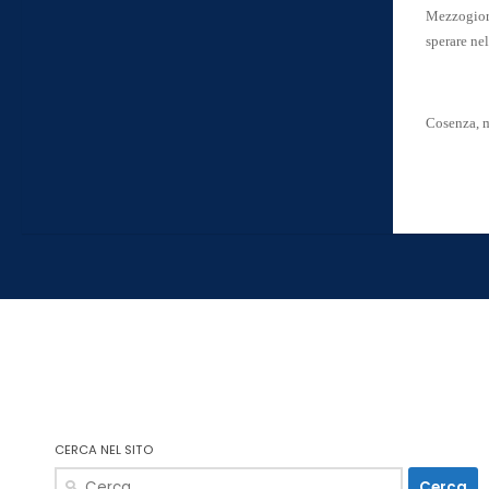
Mezzogiorn
sperare nel
Cosenza, m
CERCA NEL SITO
Ricerca