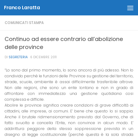
Franco Laratta
Salta al contenuto
COMUNICATI STAMPA
Continuo ad essere contrario all’abolizione
delle province
DI
SEGRETERIA
·
6 DICEMBRE 2011
“Lo sono dal primo momento, lo sono ancora di più adesso. Non lo
condivido perchè le funzioni delle Province su gestione del territorio,
strade, scuole, ambiente è assai difficilmente trasferibile altrove.
Non alle regioni, che sono un ente lontano e non in grado di
affrontare con immediatezza una gestione quotidiana cosi
complessa e difficile.
Abolire le province significa creare condizioni di grave difficoltà ai
cittadini, alle imprese, ai comuni. E’ bene che questo lo si sappia.
Anche il brutale ridimensionamento previsto dal Governo, che di
fatto svuolta e cancella l’Ente, non convince in alcun modo. E’
addirittura peggiore della stessa soppressione prevista in un
disegno di legge costituzionale (perchè questa è la sola strada