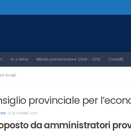
ni
Io e Mina
Attività parlamentare 2006 – 2013
Contatti
O DI ME
siglio provinciale per l’econ
ERIA
·
9 SETTEMBRE 2001
oposto da amministratori provi