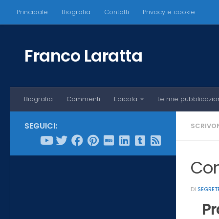
Principale
Biografia
Contatti
Privacy e cookie
Salta al contenuto
Franco Laratta
Biografia
Commenti
Edicola
Le mie pubblicazio
SEGUICI:
SCRIVON
Con
DI
SEGRET
Pr