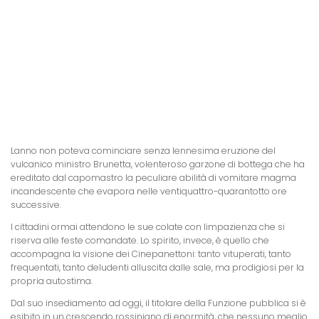
Lanno non poteva cominciare senza lennesima eruzione del
vulcanico ministro Brunetta, volenteroso garzone di bottega che ha
ereditato dal capomastro la peculiare abilità di vomitare magma
incandescente che evapora nelle ventiquattro-quarantotto ore
successive.
I cittadini ormai attendono le sue colate con limpazienza che si
riserva alle feste comandate. Lo spirito, invece, è quello che
accompagna la visione dei Cinepanettoni: tanto vituperati, tanto
frequentati, tanto deludenti alluscita dalle sale, ma prodigiosi per la
propria autostima.
Dal suo insediamento ad oggi, il titolare della Funzione pubblica si è
esibito in un crescendo rossiniano di enormità, che nessuno meglio