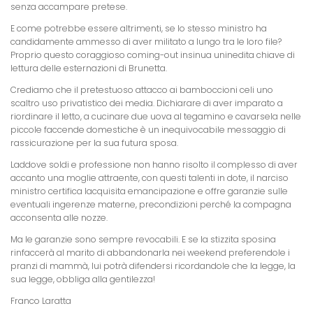
senza accampare pretese.
E come potrebbe essere altrimenti, se lo stesso ministro ha
candidamente ammesso di aver militato a lungo tra le loro file?
Proprio questo coraggioso coming-out insinua uninedita chiave di
lettura delle esternazioni di Brunetta.
Crediamo che il pretestuoso attacco ai bamboccioni celi uno
scaltro uso privatistico dei media. Dichiarare di aver imparato a
riordinare il letto, a cucinare due uova al tegamino e cavarsela nelle
piccole faccende domestiche è un inequivocabile messaggio di
rassicurazione per la sua futura sposa.
Laddove soldi e professione non hanno risolto il complesso di aver
accanto una moglie attraente, con questi talenti in dote, il narciso
ministro certifica lacquisita emancipazione e offre garanzie sulle
eventuali ingerenze materne, precondizioni perché la compagna
acconsenta alle nozze.
Ma le garanzie sono sempre revocabili. E se la stizzita sposina
rinfaccerà al marito di abbandonarla nei weekend preferendole i
pranzi di mammà, lui potrà difendersi ricordandole che la legge, la
sua legge, obbliga alla gentilezza!
Franco Laratta