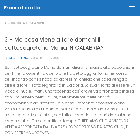
Franco Laratta
Salta al contenuto
COMUNICATI STAMPA
3 – Ma cosa viene a fare domani il
sottosegretario Menia IN CALABRIA?
DI
SEGRETERIA
·
20 OTTOBRE 2009
Se il sottosegretario Menia domani dirà ai sindaci e alle popolazioni
del Tirreno cosentino quello che ha detto oggi a Roma nel corso
dell’incontro con i sindaci calabresi, mi chiedo che cosa venga a
dire e a fare il sottosegretario in Calabria. La sua rischia di essere un
viaggio inutile. Infatti, Una faccenda così grave va affrontata d’intesa
con il ministero della Salute, dell’Ambiente, delle Attività
economiche e dell’Interno. Ed è assolutamente necessario che
venga discussa e affrontata livello di presidenza del Consiglio. Un
sottosegretario qualsiasi, con tutto il rispetto, non può dare alcuna
risposta utile. E’ solo perdita di tempo. CHIEDIAMO CHE LA VICENDA
VENGA AFFRONTATA DA UNA TASK FORCE PRESSO PALAZZO CHIGI, E
CON ESTREMA URGENZA