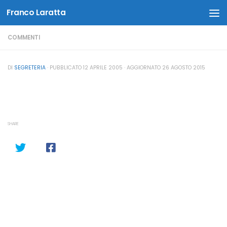
Franco Laratta
Salta al contenuto
COMMENTI
DI
SEGRETERIA
· PUBBLICATO
12 APRILE 2005
· AGGIORNATO
26 AGOSTO 2015
SHARE