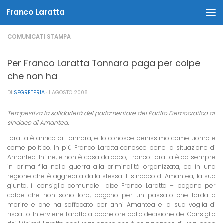
Franco Laratta
Salta al contenuto
COMUNICATI STAMPA
Per Franco Laratta Tonnara paga per colpe
che non ha
DI
SEGRETERIA
·
1 AGOSTO 2008
Tempestiva la solidarietà del parlamentare del Partito Democratico al
sindaco di Amantea.
Laratta è amico di Tonnara, e lo conosce benissimo come uomo e
come politico. In più Franco Laratta conosce bene la situazione di
Amantea. Infine, e non è cosa da poco, Franco Laratta è da sempre
in prima fila nella guerra alla criminalità organizzata, ed in una
regione che è aggredita dalla stessa. Il sindaco di Amantea, la sua
giunta, il consiglio comunale  dice Franco Laratta – pagano per
colpe che non sono loro, pagano per un passato che tarda a
morire e che ha soffocato per anni Amantea e la sua voglia di
riscatto. Interviene Laratta a poche ore dalla decisione del Consiglio