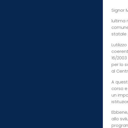
Signor M
lultima
comune d
statale 
Lutiliz
coerent
16/2003 
per lo s
al Cent
A quest
corso e
un impo
istituzi
Ebbene,
allo svi
programm