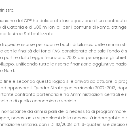
inistro,
 riunione del CIPE ha deliberato lassegnazione di un contributo a
i Catania e di 500 milioni di  per il comune di Roma, attingen
per le Aree Sottoutilizzate.
zo di queste risorse per coprire buchi di bilancio delle ammini
e con le finalità dei fondi FAS, considerato che tale Fondo è 
a partire dalla Legge finanziaria 2003 per perseguire gli obiett
viluppo, unificando tutte le risorse finanziarie aggiuntive nazio
ro Nord.
o fine e secondo questa logica si è arrivati ad attuare la 
 ad approvare il Quadro Strategico nazionale 2007-2013, dop
rtante confronto partenariale fra Amministrazioni centrali e r
onale e di quello economico e sociale.
 nonostante da anni si parli della necessità di programmar
luppo, nonostante si proclami della necessità inderogabile a da
azione unitaria, con il Dl 112/2008, art. 6-quater, si è deci