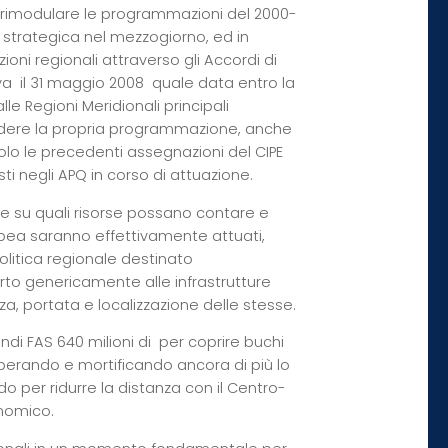
e a rimodulare le programmazioni del 2000-
 strategica nel mezzogiorno, ed in
ioni regionali attraverso gli Accordi di
 il 31 maggio 2008  quale data entro la
 Regioni Meridionali principali
ncludere la propria programmazione, anche
olo le precedenti assegnazioni del CIPE
ti negli APQ in corso di attuazione.
ere su quali risorse possano contare e
opea
saranno effettivamente attuati,
olitica regionale destinato
erto genericamente alle infrastrutture
a, portata e localizzazione delle stesse.
di FAS 640 milioni di  per coprire buchi
perando e mortificando ancora di più lo
o per ridurre la distanza con il Centro-
onomico.