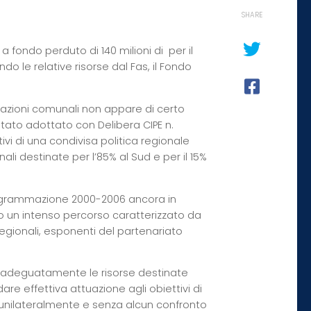
SHARE
 fondo perduto di 140 milioni di  per il
do le relative risorse dal Fas, il Fondo
strazioni comunali non appare di certo
stato adottato con Delibera CIPE n.
ivi di una condivisa politica regionale
nali destinate per l’85% al Sud e per il 15%
programmazione 2000-2006 ancora in
o un intenso percorso caratterizzato da
egionali, esponenti del partenariato
e adeguatamente le risorse destinate
re effettiva attuazione agli obiettivi di
so unilateralmente e senza alcun confronto