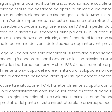
egioni, gli enti locali ed il partenariato economico e social
agliando risorse già destinate ad opere pubbliche di rilevanza
 in particolare; bloccando le risorse gestite dalle Amministraz
ma Quadro, imponendo, in questo caso, una data retroattiva 
i sarebbero dovute impegnare le risorse FAS ed impedendo alle
arie delle risorse FAS secondo il principio dell85-15  di co
ione delle scadenze comunitarie, e confiscando di fatto non s
 le economie derivanti dallattuazione degli interventi previs
oggi le Regioni, non solo meridionali, si ritrovano a non sap
terventi già concordati con il Governo e
la Commissione Eur
nte  lo ribadiamo con forza – che il FAS è uno strumento di p
lmente allo sviluppo delle aree in ritardo di sviluppo e non c
iche di carattere nazionale, delle quali sfugge ancora coerenz
vare tale situazione, il CIPE ha letteralmente scippato dai Fon
ncio di amministrazioni comunali quali Roma e Catania, depau
he le regioni meridionali, e
la Calabria
in primis, stanno facend
prattutto dal punto di vista infrastrutturale e di sviluppo ec