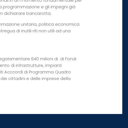
egionali in un momento fondamentale per
a programmazione e gli impegni già
on dichiarare bancarotta.
azione unitaria, politica economica
gua di inutili riti non utili ad una
golamentare 640 milioni di  di Fondi
ento di infrastrutture, impianti
positi Acccordi di Programma Quadro
dei cittadini e delle imprese della