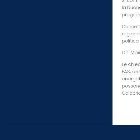
Si cont
la buon
program
Concett
regional
politica
On. Mini
Le chied
FAS, des
energeti
possano 
Calabria