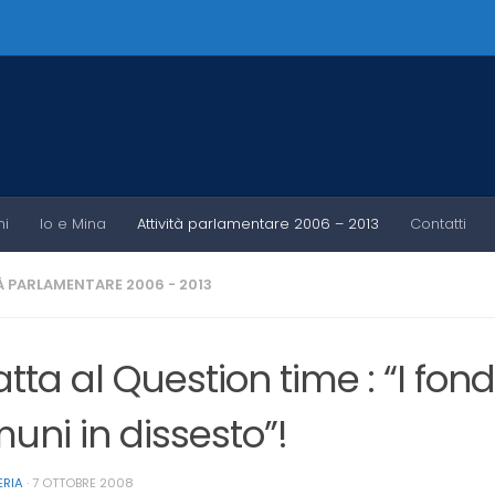
ni
Io e Mina
Attività parlamentare 2006 – 2013
Contatti
À PARLAMENTARE 2006 - 2013
tta al Question time : “I fondi
uni in dissesto”!
ERIA
·
7 OTTOBRE 2008