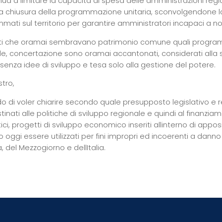
inua a limitare la capacità di spesa delle amministrazioni r
a chiusura della programmazione unitaria, sconvolgendone l
mati sul territorio per garantire amministratori incapaci a n
i che oramai sembravano patrimonio comune quali programm
e, concertazione sono oramai accantonati, considerati alla stre
 senza idee di sviluppo e tesa solo alla gestione del potere.
stro,
o di voler chiarire secondo quale presupposto legislativo e re
tinati alle politiche di sviluppo regionale e quindi al finanziam
ci, progetti di sviluppo economico inseriti allinterno di ap
oggi essere utilizzati per fini impropri ed incoerenti a danno 
, del Mezzogiorno e dellItalia.