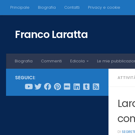
Principale
Biografia
Contatti
Privacy e cookie
Salta al contenuto
Franco Laratta
Biografia
Commenti
Edicola
Le mie pubblicazio
SEGUICI:
ATTIVIT
Lara
com
DI
SEGRET