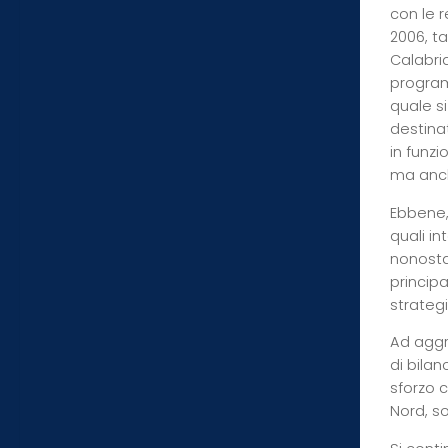
con le r
2006, t
Calabria
program
quale s
destinat
in funz
ma anche
Ebbene, 
quali in
nonosta
principa
strateg
Ad aggra
di bila
sforzo c
Nord, so