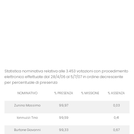
Statistica nominativa relativa alle 3.453 votazioni con procedimento
elettronico effettuate dal 28/4/06 al 5/7/07 in ordine decrescente
per percentuale di presenza
NOMINATIVO
% PRESENZA
% MISSIONE
% ASSENZA
Zunino Massimo
99,97
0,03
Iannuzzi Tino
99,59
0,41
Burtone Giovanni
99,33
0,67