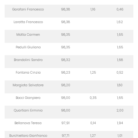
Garofani Francesco
98,38
1,16
0,46
Laratta Francesco
98,38
1,62
Motta Carmen
98,35
1,65
Pedulli Giuliano
98,35
1,65
Brandolini Sandro
98,32
1,68
Fontana Cinzia
98,23
1,25
0,52
Margiota Salvatore
98,20
1,80
Bocci Gianpiero
98,00
0,35
1,65
Quartiani Erminio
98,00
2,00
Bellanova Teresa
97,91
0,14
1,94
Burchiellaro Gianfranco
97,71
1,27
1,01