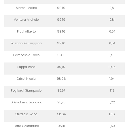
Marchi Maino
99,19
0,81
Ventura Michele
99,19
0,81
Fluvi Alberto
99,16
0,84
Fasciani Giuseppina
99,16
0,84
Gambescia Paolo
99,10
0,90
Suppa Rosa
99,07
0,93
Crisci Nicola
98.96
1,04
Fogliardi Giampaolo
98.87
1,13
Di Girolamo Leopoldo
98,78
1,22
Strizzolo Ivano
98,64
1,36
Boffa Costantino
98,41
1,59