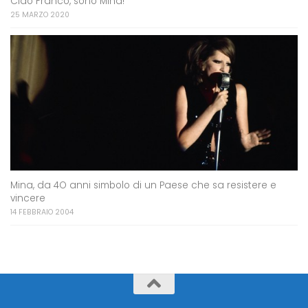
Ciao Franco, sono Mina!
25 MARZO 2020
Mina, da 4O anni simbolo di un Paese che sa resistere e
vincere
14 FEBBRAIO 2004