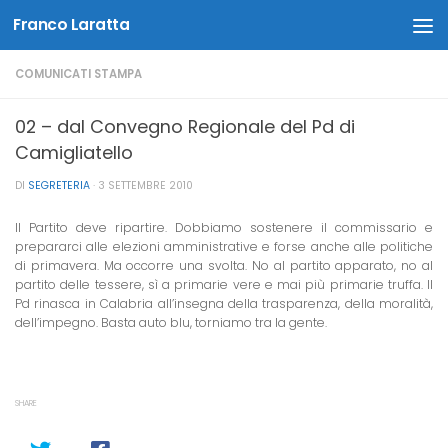
Franco Laratta
Salta al contenuto
COMUNICATI STAMPA
02 – dal Convegno Regionale del Pd di
Camigliatello
DI
SEGRETERIA
·
3 SETTEMBRE 2010
Il Partito deve ripartire. Dobbiamo sostenere il commissario e
prepararci alle elezioni amministrative e forse anche alle politiche
di primavera. Ma occorre una svolta. No al partito apparato, no al
partito delle tessere, sì a primarie vere e mai più primarie truffa. Il
Pd rinasca in Calabria all’insegna della trasparenza, della moralità,
dell’impegno. Basta auto blu, torniamo tra la gente.
SHARE