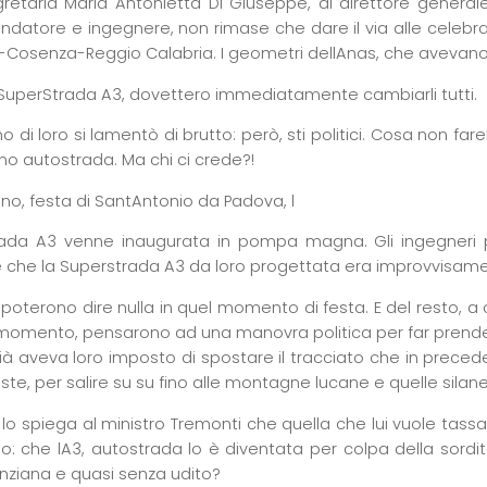
retaria Maria Antonietta Di Giuseppe, al direttore generale
atore e ingegnere, non rimase che dare il via alle celebraz
-Cosenza-Reggio Calabria. I geometri dellAnas, che avevano g
: SuperStrada A3, dovettero immediatamente cambiarli tutti.
 di loro si lamentò di brutto: però, sti politici. Cosa non fa
o autostrada. Ma chi ci crede?!
ugno, festa di SantAntonio da Padova, l
ada A3 venne inaugurata in pompa magna. Gli ingegneri pro
e che la Superstrada A3 da loro progettata era improvvisa
poterono dire nulla in quel momento di festa. E del resto, a
momento, pensarono ad una manovra politica per far prendere p
ià aveva loro imposto di spostare il tracciato che in prece
ste, per salire su su fino alle montagne lucane e quelle silane
i lo spiega al ministro Tremonti che quella che lui vuole tas
o: che lA3, autostrada lo è diventata per colpa della sordi
nziana e quasi senza udito?