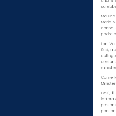
anche di
sarebber
Ma una 
Maria V
donna u
padre pa
Lon. Vo
Sud, a 
dellin
confond
ministe
Come la
Minister
Così, i
lettera
presenz
pensand