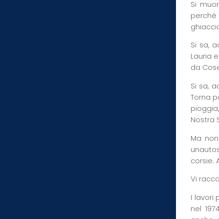
Si muor
perché 
ghiacci
Si sa, 
Lauria 
da Cose
Si sa, a
Torna po
pioggia
Nostra 
Ma non 
unauto
corsie.
Vi racc
I lavor
nel 1974