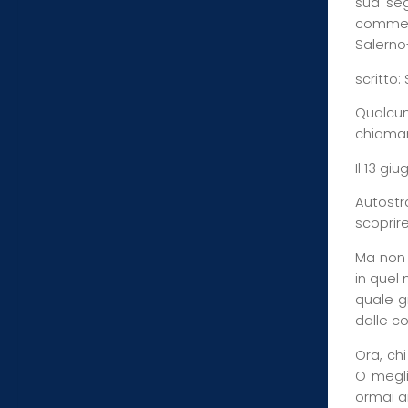
sua seg
commend
Salerno
scritto
Qualcuno
chiaman
Il 13 gi
Autostr
scoprir
Ma non 
in quel 
quale g
dalle co
Ora, ch
O megli
ormai a