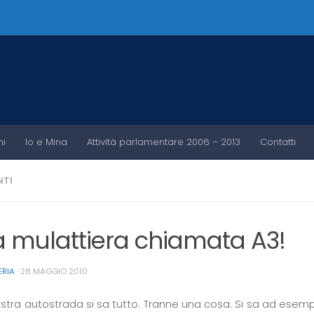
ni
Io e Mina
Attività parlamentare 2006 – 2013
Contatti
TI
 mulattiera chiamata A3!
ERIA
·
28 MAGGIO 2010
ostra autostrada si sa tutto. Tranne una cosa. Si sa ad esem