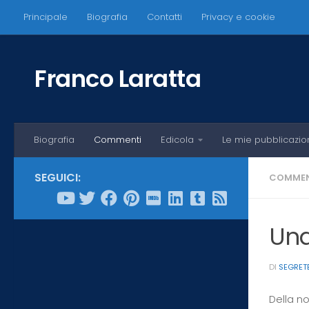
Principale
Biografia
Contatti
Privacy e cookie
Salta al contenuto
Franco Laratta
Biografia
Commenti
Edicola
Le mie pubblicazio
SEGUICI:
COMMEN
Una
DI
SEGRET
Della n