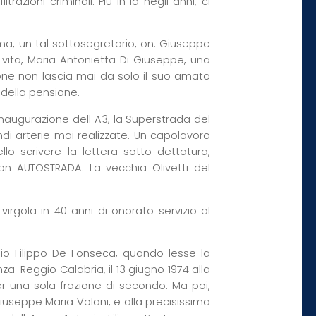
razioni criminali. Più in là negli anni, ci
oma, un tal sottosegretario, on. Giuseppe
a vita, Maria Antonietta Di Giuseppe, una
ione non lascia mai da solo il suo amato
 della pensione.
inaugurazione dell A3, la Superstrada del
ndi arterie mai realizzate. Un capolavoro
llo scrivere la lettera sotto dettatura,
n AUTOSTRADA. La vecchia Olivetti del
rgola in 40 anni di onorato servizio al
tonio Filippo De Fonseca, quando lesse la
a-Reggio Calabria, il 13 giugno 1974 alla
er una sola frazione di secondo. Ma poi,
iuseppe Maria Volani, e alla precisissima