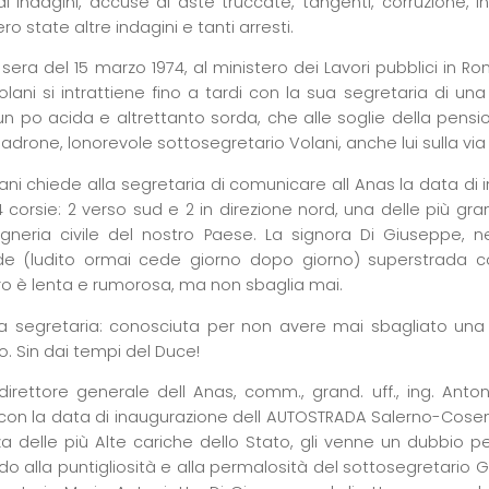
 indagini, accuse di aste truccate, tangenti, corruzione, infilt
o state altre indagini e tanti arresti.
sera del 15 marzo 1974, al ministero dei Lavori pubblici in R
olani si intrattiene fino a tardi con la sua segretaria di un
n po acida e altrettanto sorda, che alle soglie della pens
drone, lonorevole sottosegretario Volani, anche lui sulla via
lani chiede alla segretaria di comunicare all Anas la data di 
4 corsie: 2 verso sud e 2 in direzione nord, una delle più gra
gegneria civile del nostro Paese. La signora Di Giuseppe, ne
e (ludito ormai cede giorno dopo giorno) superstrada co
ro è lenta e rumorosa, ma non sbaglia mai.
 segretaria: conosciuta per non avere mai sbagliato una vi
o. Sin dai tempi del Duce!
l direttore generale dell Anas, comm., grand. uff., ing. An
 con la data di inaugurazione dell AUTOSTRADA Salerno-Cosenz
a delle più Alte cariche dello Stato, gli venne un dubbio p
o alla puntigliosità e alla permalosità del sottosegretario G