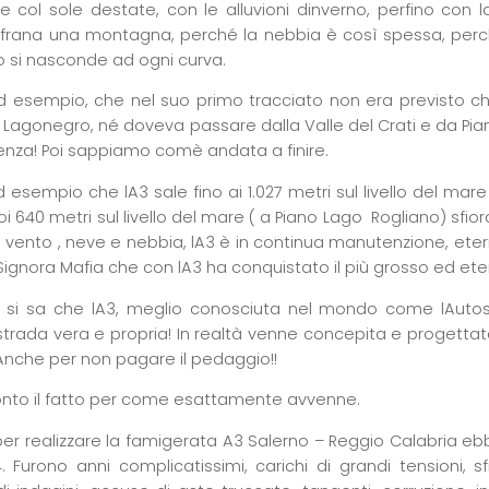
e col sole destate, con le alluvioni dinverno, perfino co
frana una montagna, perché la nebbia è così spessa, perch
o si nasconde ad ogni curva.
ad esempio, che nel suo primo tracciato non era previsto 
e Lagonegro, né doveva passare dalla Valle del Crati e da
nza! Poi sappiamo comè andata a finire.
d esempio che lA3 sale fino ai 1.027 metri sul livello del mar
i 640 metri sul livello del mare ( a Piano Lago  Rogliano) sfio
, vento , neve e nebbia, lA3 è in continua manutenzione, et
Signora Mafia che con lA3 ha conquistato il più grosso ed ete
si sa che lA3, meglio conosciuta nel mondo come lAuto
strada vera e propria! In realtà venne concepita e progetta
 Anche per non pagare il pedaggio!!
onto il fatto per come esattamente avvenne.
i per realizzare la famigerata A3 Salerno – Reggio Calabria eb
. Furono anni complicatissimi, carichi di grandi tensioni, sfid