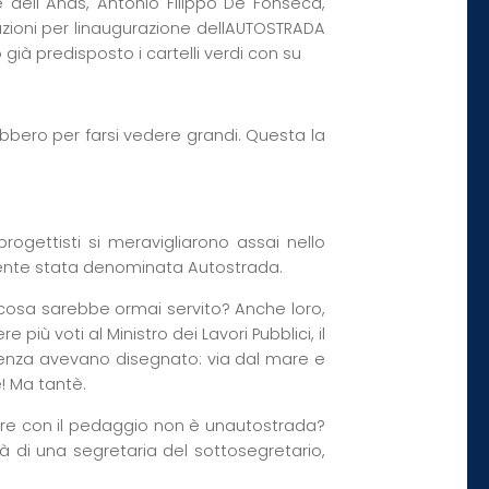
 dell Anas, Antonio Filippo De Fonseca,
ioni per linaugurazione dellAUTOSTRADA
ià predisposto i cartelli verdi con su
rebbero per farsi vedere grandi. Questa la
gettisti si meravigliarono assai nello
mente stata denominata Autostrada.
 cosa sarebbe ormai servito? Anche loro,
iù voti al Ministro dei Lavori Pubblici, il
denza avevano disegnato: via dal mare e
! Ma tantè.
sare con il pedaggio non è unautostrada?
tà di una segretaria del sottosegretario,