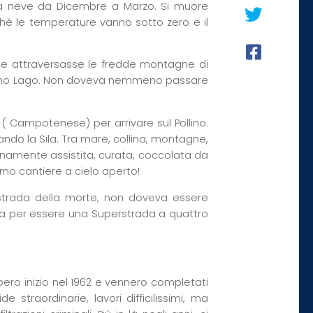
n la neve da Dicembre a Marzo. Si muore
é le temperature vanno sotto zero e il
che attraversasse le fredde montagne di
 Piano Lago. Non doveva nemmeno passare
e ( Campotenese) per arrivare sul Pollino.
rando la Sila. Tra mare, collina, montagne,
ernamente assistita, curata, coccolata da
rno cantiere a cielo aperto!
strada della morte, non doveva essere
ta per essere una Superstrada a quattro
bero inizio nel 1962 e vennero completati
e straordinarie, lavori difficilissimi, ma