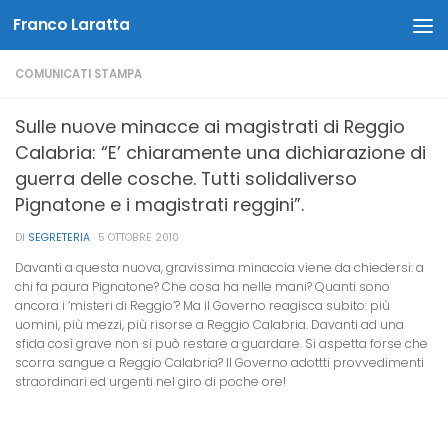
Franco Laratta
Salta al contenuto
COMUNICATI STAMPA
Sulle nuove minacce ai magistrati di Reggio
Calabria: “E’ chiaramente una dichiarazione di
guerra delle cosche. Tutti solidaliverso
Pignatone e i magistrati reggini”.
DI
SEGRETERIA
·
5 OTTOBRE 2010
Davanti a questa nuova, gravissima minaccia viene da chiedersi: a
chi fa paura Pignatone? Che cosa ha nelle mani? Quanti sono
ancora i ‘misteri di Reggio’? Ma il Governo reagisca subito: più
uomini, più mezzi, più risorse a Reggio Calabria. Davanti ad una
sfida così grave non si può restare a guardare. Si aspetta forse che
scorra sangue a Reggio Calabria? Il Governo adottti provvedimenti
straordinari ed urgenti nel giro di poche ore!