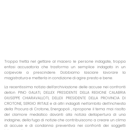
Troppa fretta nel gettare al macero le persone indagate, troppa
enfasi accusatoria che trasforma un semplice indagato in un
colpevole a prescindere. Dobbiamo lasciare lavorare la
magistratura e metterla in condizione di agire presto e bene.
La recentissima notizia dell’archiviazione delle accuse nei confronti
dellon PINO GALATI, DELLEX PRESIDENTE DELLA REGIONE CALABRIA
GIUSEPPE CHIARAVALLOTI, DELLEX PRESIDENTE DELLA PROVINCIA DI
CROTONE, SERGIO IRITALE e di altri indagati nell’ambito dell’inchiesta
della Procura di Crotone, Energopoli , ripropone il tema mai risolto
del clamore mediatico davanti alla notizia dellapertura di una
indagine; della fuga di notizie che contribuiscono a creare un clima
di accuse e di condanna preventiva nei confronti dei soggetti