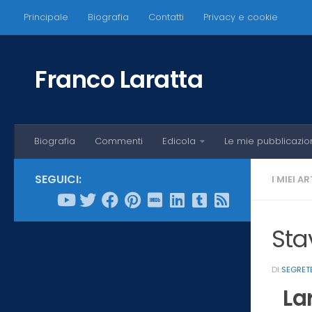
Principale
Biografia
Contatti
Privacy e cookie
Salta al contenuto
Franco Laratta
Biografia
Commenti
Edicola
Le mie pubblicazio
SEGUICI:
I MIEI A
Sta
DI
SEGRET
La