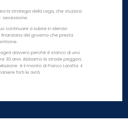
a la strategia della Lega, che stuzzica
 secessione.
o continuare a subire in silenzio
a finanziaria del governo che presta
entrione.
 reagirà davvero perché è stanco di uno
e 30 anni. Abbiamo le strade peggiori,
ione  è il monito di Franco Laratta  il
iere forti le avrà