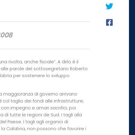
2008
 rivolta, anche fiscale”. A dirlo è il
alle parole del sottosegretario Roberto
labria per sostenere lo sviluppo
ella maggioranza di governo arrivano
col taglio dei fondi alle infrastrutture,
 con impegno e amari sacrifici, poi
i tutte le regioni de Sud. I tagli alla
el Paese. I tagli agli organici di
e
la Calabria
, non possono che favorire i