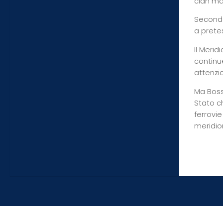
clan maf
Secondo
a pretes
Il Merid
continue
attenzi
Ma Boss
Stato c
ferrovie
meridio