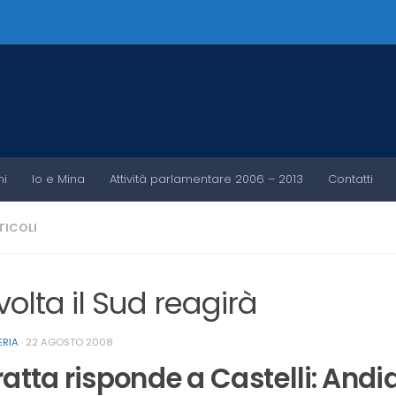
ni
Io e Mina
Attività parlamentare 2006 – 2013
Contatti
RTICOLI
volta il Sud reagirà
ERIA
·
22 AGOSTO 2008
ratta risponde a Castelli: Andi