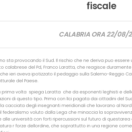
fiscale
CALABRIA ORA 22/08/
o sta provocando il Sud. Il rischio che ne deriva puo essere una
o calabrese del Pd, Franco Laratta, che reagisce duramente 
 che ieri aveva ipotizzato il pedaggio sulla Salerno-Reggio Ca
utturale del Paese.
a prima volta  spiega Laratta  che da esponenti leghisti e d
ioni di questo tipo. Prima con lIci pagata dai cittadini del Sud 
 la cacciata degli insegnanti meridionali che lavorano al Nord
l federalismo voluto dalla Lega che minaccia la sopravvivenza d
 alle università con forti ripercussioni sul futuro di questarea d
atura r forze dellordine, che soprattutto in una regione com