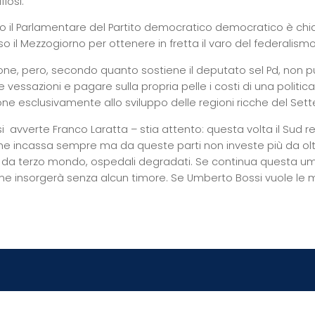
iosi.
 il Parlamentare del Partito democratico democratico è chiar
o il Mezzogiorno per ottenere in fretta il varo del federalismo 
ione, pero, secondo quanto sostiene il deputato sel Pd, non pu
 vessazioni e pagare sulla propria pelle i costi di una politic
one esclusivamente allo sviluppo delle regioni ricche del Sett
i  avverte Franco Laratta – stia attento: questa volta il Sud
he incassa sempre ma da queste parti non investe più da oltr
 da terzo mondo, ospedali degradati. Se continua questa umiliaz
ne insorgerà senza alcun timore. Se Umberto Bossi vuole le man