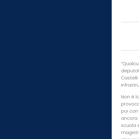
“Qualcun
deputat
Castelli
infrastr
Non è l
provocaz
poi con
ancora i
scuola e
magistr