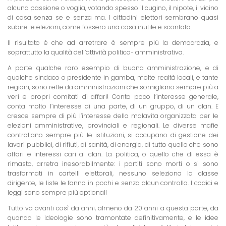
alcuna passione o voglia, votando spesso il cugino, il nipote, il vicino
di casa senza se e senza ma. I cittadini elettori sembrano quasi
subire le elezioni, come fossero una cosa inutile e scontata.
Il risultato è che ad arretrare è sempre più la democrazia, e
soprattutto la qualità dell’attività politico- amministrativa.
A parte qualche raro esempio di buona amministrazione, e di
qualche sindaco o presidente in gamba, molte realtà locali, e tante
regioni, sono rette da amministrazioni che somigliano sempre più a
veri e propri comitati di affari! Conta poco l’interesse generale,
conta molto l’interesse di una parte, di un gruppo, di un clan. E
cresce sempre di più l’interesse della malavita organizzata per le
elezioni amministrative, provinciali e regionali. Le diverse mafie
controllano sempre più le istituzioni, si occupano di gestione dei
lavori pubblici, di rifiuti, di sanità, di energia, di tutto quello che sono
affari e interessi cari ai clan. La politica, o quello che di essa è
rimasto, arretra inesorabilmente: i partiti sono morti o si sono
trasformati in cartelli elettorali, nessuno seleziona la classe
dirigente, le liste le fanno in pochi e senza alcun controllo. I codici e
leggi sono sempre più optional!
Tutto va avanti così da anni, almeno da 20 anni a questa parte, da
quando le ideologie sono tramontate definitivamente, e le idee