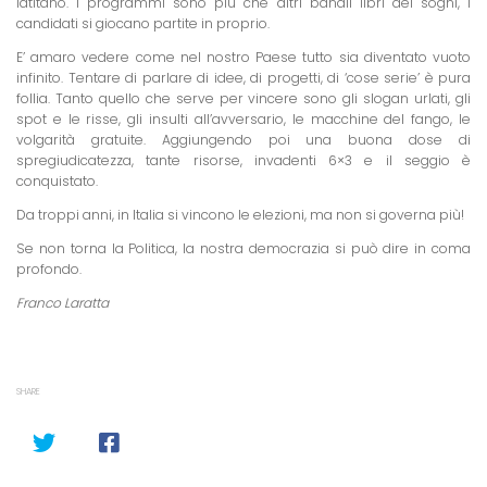
latitano. I programmi sono più che altri banali libri dei sogni, i
candidati si giocano partite in proprio.
E’ amaro vedere come nel nostro Paese tutto sia diventato vuoto
infinito. Tentare di parlare di idee, di progetti, di ‘cose serie’ è pura
follia. Tanto quello che serve per vincere sono gli slogan urlati, gli
spot e le risse, gli insulti all’avversario, le macchine del fango, le
volgarità gratuite. Aggiungendo poi una buona dose di
spregiudicatezza, tante risorse, invadenti 6×3 e il seggio è
conquistato.
Da troppi anni, in Italia si vincono le elezioni, ma non si governa più!
Se non torna la Politica, la nostra democrazia si può dire in coma
profondo.
Franco Laratta
SHARE