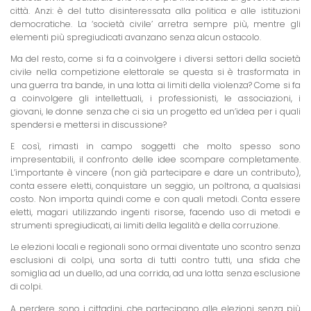
città. Anzi: è del tutto disinteressata alla politica e alle istituzioni
democratiche. La ‘società civile’ arretra sempre più, mentre gli
elementi più spregiudicati avanzano senza alcun ostacolo.
Ma del resto, come si fa a coinvolgere i diversi settori della società
civile nella competizione elettorale se questa si è trasformata in
una guerra tra bande, in una lotta ai limiti della violenza? Come si fa
a coinvolgere gli intellettuali, i professionisti, le associazioni, i
giovani, le donne senza che ci sia un progetto ed un’idea per i quali
spendersi e mettersi in discussione?
E così, rimasti in campo soggetti che molto spesso sono
impresentabili, il confronto delle idee scompare completamente.
L’importante è vincere (non già partecipare e dare un contributo),
conta essere eletti, conquistare un seggio, un poltrona, a qualsiasi
costo. Non importa quindi come e con quali metodi. Conta essere
eletti, magari utilizzando ingenti risorse, facendo uso di metodi e
strumenti spregiudicati, ai limiti della legalità e della corruzione.
Le elezioni locali e regionali sono ormai diventate uno scontro senza
esclusioni di colpi, una sorta di tutti contro tutti, una sfida che
somiglia ad un duello, ad una corrida, ad una lotta senza esclusione
di colpi.
A perdere sono i cittadini, che partecipano alle elezioni senza più