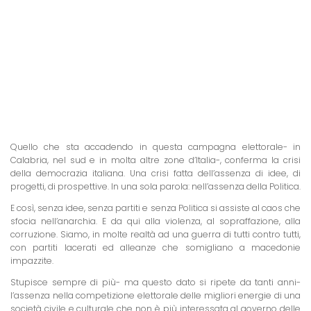
Quello che sta accadendo in questa campagna elettorale- in
Calabria, nel sud e in molta altre zone d’Italia-, conferma la crisi
della democrazia italiana. Una crisi fatta dell’assenza di idee, di
progetti, di prospettive. In una sola parola: nell’assenza della Politica.
E così, senza idee, senza partiti e senza Politica si assiste al caos che
sfocia nell’anarchia. E da qui alla violenza, al sopraffazione, alla
corruzione. Siamo, in molte realtà ad una guerra di tutti contro tutti,
con partiti lacerati ed alleanze che somigliano a macedonie
impazzite.
Stupisce sempre di più- ma questo dato si ripete da tanti anni-
l’assenza nella competizione elettorale delle migliori energie di una
società civile e culturale che non è più interessata al governo delle