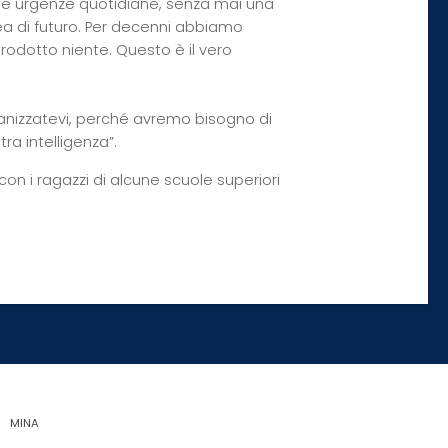
le urgenze quotidiane, senza mai una
ea di futuro. Per decenni abbiamo
prodotto niente. Questo è il vero
ganizzatevi, perché avremo bisogno di
ra intelligenza”.
on i ragazzi di alcune scuole superiori
MINA