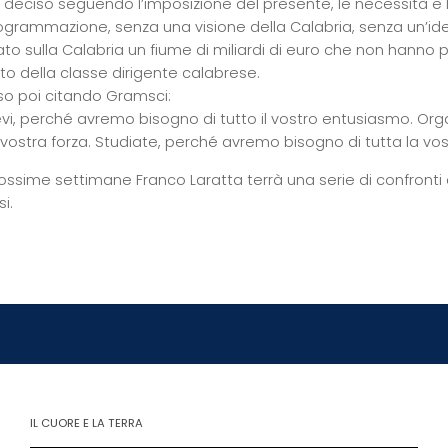
deciso seguendo l’imposizione del presente, le necessità e 
ogrammazione, senza una visione della Calabria, senza un’id
to sulla Calabria un fiume di miliardi di euro che non hanno 
to della classe dirigente calabrese.
so poi citando Gramsci:
evi, perché avremo bisogno di tutto il vostro entusiasmo. Or
 vostra forza. Studiate, perché avremo bisogno di tutta la vost
ossime settimane Franco Laratta terrà una serie di confronti c
i.
IL CUORE E LA TERRA