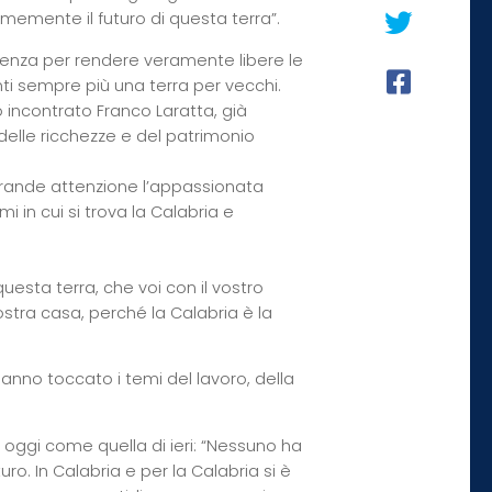
rmemente il futuro di questa terra”.
oscenza per rendere veramente libere le
nti sempre più una terra per vecchi.
o incontrato Franco Laratta, già
delle ricchezze e del patrimonio
 grande attenzione l’appassionata
mi in cui si trova la Calabria e
uesta terra, che voi con il vostro
tra casa, perché la Calabria è la
hanno toccato i temi del lavoro, della
di oggi come quella di ieri: “Nessuno ha
uro. In Calabria e per la Calabria si è