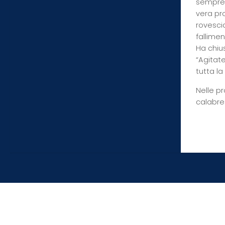
sempre 
vera pr
rovescia
fallimen
Ha chiu
“Agitat
tutta la
Nelle pr
calabres