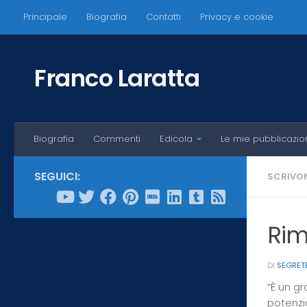
Principale
Biografia
Contatti
Privacy e cookie
Salta al contenuto
Franco Laratta
Biografia
Commenti
Edicola
Le mie pubblicazio
SEGUICI:
SCRIVON
Rim
DI
SEGRET
“È un g
potenzi