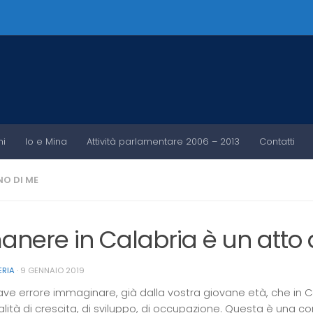
ni
Io e Mina
Attività parlamentare 2006 – 2013
Contatti
O DI ME
anere in Calabria è un atto
ERIA
·
9 GENNAIO 2019
rave errore immaginare, già dalla vostra giovane età, che in C
alità di crescita, di sviluppo, di occupazione. Questa è una 