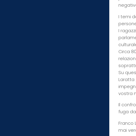
negativa
I temi d
persone.
I ragazz
parlame
cultural
Circa 8
relazion
soprattu
Su ques
Laratta 
impegno
vostra 
Il confr
fuga dal
Franco L
mai vera