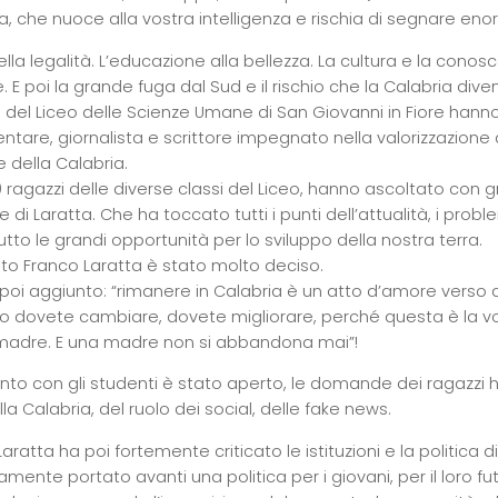
, che nuoce alla vostra intelligenza e rischia di segnare eno
ella legalità. L’educazione alla bellezza. La cultura e la con
 E poi la grande fuga dal Sud e il rischio che la Calabria dive
i del Liceo delle Scienze Umane di San Giovanni in Fiore hann
ntare, giornalista e scrittore impegnato nella valorizzazione 
e della Calabria.
0 ragazzi delle diverse classi del Liceo, hanno ascoltato con
e di Laratta. Che ha toccato tutti i punti dell’attualità, i proble
tto le grandi opportunità per lo sviluppo della nostra terra.
to Franco Laratta è stato molto deciso.
poi aggiunto: “rimanere in Calabria è un atto d’amore verso q
 dovete cambiare, dovete migliorare, perché questa è la vos
madre. E una madre non si abbandona mai”!
onto con gli studenti è stato aperto, le domande dei ragazzi 
la Calabria, del ruolo dei social, delle fake news.
aratta ha poi fortemente criticato le istituzioni e la politica 
mente portato avanti una politica per i giovani, per il loro fut