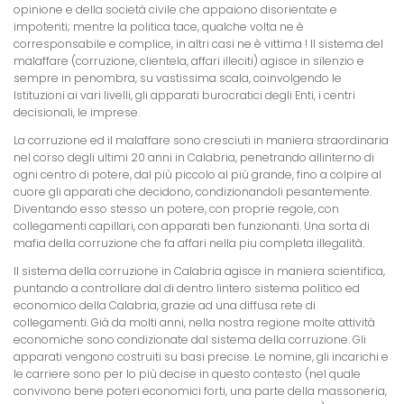
opinione e della società civile che appaiono disorientate e
impotenti; mentre la politica tace, qualche volta ne è
corresponsabile e complice, in altri casi ne è vittima ! Il sistema del
malaffare (corruzione, clientela, affari illeciti) agisce in silenzio e
sempre in penombra, su vastissima scala, coinvolgendo le
Istituzioni ai vari livelli, gli apparati burocratici degli Enti, i centri
decisionali, le imprese.
La corruzione ed il malaffare sono cresciuti in maniera straordinaria
nel corso degli ultimi 20 anni in Calabria, penetrando allinterno di
ogni centro di potere, dal più piccolo al più grande, fino a colpire al
cuore gli apparati che decidono, condizionandoli pesantemente.
Diventando esso stesso un potere, con proprie regole, con
collegamenti capillari, con apparati ben funzionanti. Una sorta di
mafia della corruzione che fa affari nella piu completa illegalità.
Il sistema della corruzione in Calabria agisce in maniera scientifica,
puntando a controllare dal di dentro lintero sistema politico ed
economico della Calabria, grazie ad una diffusa rete di
collegamenti. Già da molti anni, nella nostra regione molte attività
economiche sono condizionate dal sistema della corruzione. Gli
apparati vengono costruiti su basi precise. Le nomine, gli incarichi e
le carriere sono per lo più decise in questo contesto (nel quale
convivono bene poteri economici forti, una parte della massoneria,