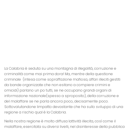
La Calabria
è seduta su una montagna di illegalità, corruzione e
criminalità come mai prima dora! Ma, mentre della questione
criminale  (intesa come sopraffazione mafiosa, affari illeciti gestiti
da bande organizzate che non esitano a compiere crimini e
omicidi) parlano un po tutti, se ne occupano grandi organi di
informazione nazionale(spesso a sproposito), della corruzione e
del malaffare se ne parla ancora poco, decisamente poco.
Sottovalutandone limpatto devastante che ha sullo sviluppo di una
regione a rischio qual è
la Calabria.
Nella nostra regione è molto diffusa lattività illecita, così come il
malaffare, esercitata su diversi livelli, nel disinteresse della pubblica