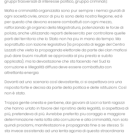
gruppi trasversali di interesse politico, gruppo criminali).
Mafia e criminalità organizzata sono pur sempre i nemici giurati di
ogni società civile, ancor di piu lo sono della nostra Regione; ed è
per questo che devono essere combattuti con ogni mezzo,
rafforzando gli organici della Magistratura, potenziando le forze di
polizia, anche utilizzando reparti dellesercito per controllare quelle
parti del territorio che lo Stato non ha piu in mano da tempo. Ma
soprattutto con lazione legislativa (la proposta di legge del Centro
Lazzati che vieta la propaganda elettorale da parte dei clan mafiosi
può dare buoni risultati se approvata al piu presto e subito
applicata); ma la devastazione che sta facendo nel Sud la
corruzione e lillegalità diffusa deve essere combattuta con
altrettanta energia.
Davanti ad uno scenario così devastante, ci si aspettava ora una
risposta forte e decisa da parte della politica e delle istituzioni. Così
non è stato.
Troppa gente onesta e perbene, dai giovani di Locri a tanti ragazzi
che hanno urlato in favore del ripristino della legalità, si aspettava di
più, pretendeva di più. Avrebbe preferito piu coraggio e maggiore
determinazione nella lotta alla corruzione e alla criminalità, non solo
quindi proclami, manifestazioni e propaganda fine a se stessa. Si
sta invece assistendo ad una lenta agonia di questa straordinaria