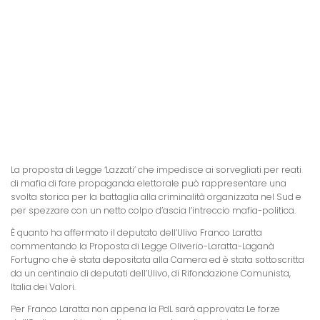
La proposta di Legge ‘Lazzati’ che impedisce ai sorvegliati per reati
di mafia di fare propaganda elettorale può rappresentare una
svolta storica per la battaglia alla criminalità organizzata nel Sud e
per spezzare con un netto colpo d’ascia l’intreccio mafia-politica.
È quanto ha affermato il deputato dell’Ulivo Franco Laratta
commentando
la Proposta
di Legge Oliverio-Laratta-Laganà
Fortugno che è stata depositata alla Camera ed è stata sottoscritta
da un centinaio di deputati dell’Ulivo, di Rifondazione Comunista,
Italia dei Valori.
Per Franco Laratta non appena
la PdL
sarà approvata Le forze