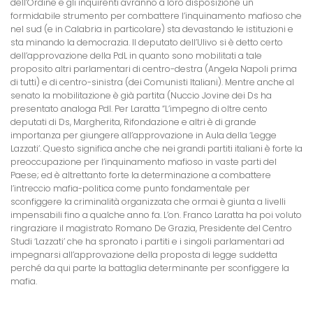
dell’Ordine e gli inquirenti avranno a loro disposizione un
formidabile strumento per combattere l’inquinamento mafioso che
nel sud (e in Calabria in particolare) sta devastando le istituzioni e
sta minando la democrazia. Il deputato dell’Ulivo si è detto certo
dell’approvazione della PdL in quanto sono mobilitati a tale
proposito altri parlamentari di centro-destra (Angela Napoli prima
di tutti) e di centro-sinistra (dei Comunisti Italiani). Mentre anche al
senato la mobilitazione è già partita (Nuccio Jovine dei Ds ha
presentato analoga Pdl. Per Laratta “L’impegno di oltre cento
deputati di Ds, Margherita, Rifondazione e altri è di grande
importanza per giungere all’approvazione in Aula della ‘Legge
Lazzati’. Questo significa anche che nei grandi partiti italiani è forte la
preoccupazione per l’inquinamento mafioso in vaste parti del
Paese; ed è altrettanto forte la determinazione a combattere
l’intreccio mafia-politica come punto fondamentale per
sconfiggere la criminalità organizzata che ormai è giunta a livelli
impensabili fino a qualche anno fa. L’on. Franco Laratta ha poi voluto
ringraziare il magistrato Romano De Grazia, Presidente del Centro
Studi ‘Lazzati’ che ha spronato i partiti e i singoli parlamentari ad
impegnarsi all’approvazione della proposta di legge suddetta
perché da qui parte la battaglia determinante per sconfiggere la
mafia.